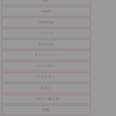
ALL
movie
Wedding
イベント
おしらせ
キャンペーン
バースデー
マタニティ
七五三
二分の一成人式
写真