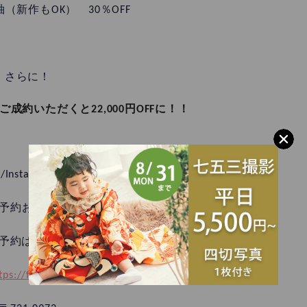
（新作もOK） 30％OFF
さらに！
成約いただくと22,000円OFFに！！
/InstagramDM/LINE
予約お待ちしております💐
予約はお電話にて😊
tps://furisode-expo.com/cocolofull/