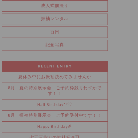
成人式前撮り
振袖レンタル
百日
記念写真
RECENT ENTRY
夏休み中にお振袖決めてみませんか
8月 夏の特別展示会 ご予約枠残りわずかで
す！！
Half Birthday‪‪*°♡
8月 振袖特別展示会 ご予約受付中です！！
Happy Birthday🎉
七五三詣りの神社紹介⛩️