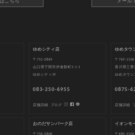
約はこちら
メール
ゆめシティ店
ゆめタウ
〒751-0869
〒769-1506
5
山口県下関市伊倉新町3-1-1
香川県三豊
ゆめシティ3F
ゆめタウン
083-250-6955
0875-6
店舗詳細
ブログ
店舗詳細
おのだサンパーク店
イオンモ
〒756-0806
〒689-3500