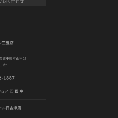
でお問合わせ
ン三豊店
市豊中町本山甲22
三豊1F
2-1887
ブログ
ール日吉津店