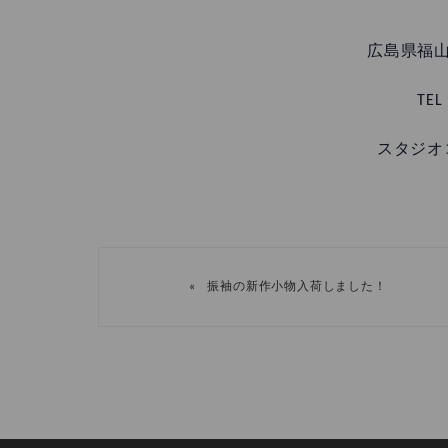
広島県福山
TEL
スタジオ
«
振袖の新作小物入荷しました！