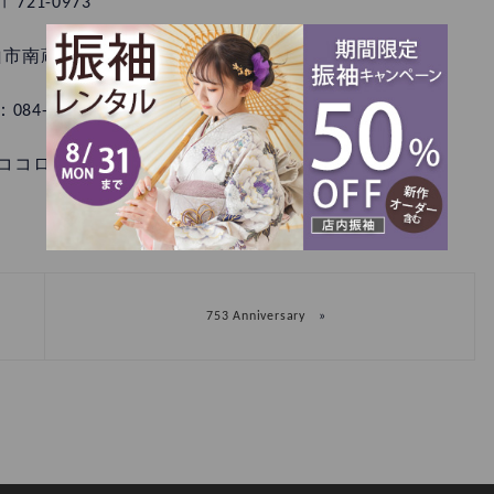
〒721-0973
市南蔵王町1丁目6-55
：084-921-5901
ココロフル 南蔵王店
»
753 Anniversary