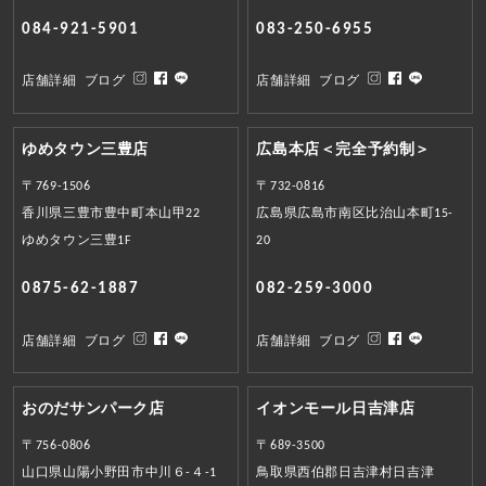
084-921-5901
083-250-6955
店舗詳細
ブログ
店舗詳細
ブログ
ゆめタウン三豊店
広島本店＜完全予約制＞
〒769-1506
〒732-0816
香川県三豊市豊中町本山甲22
広島県広島市南区比治山本町15-
ゆめタウン三豊1F
20
0875-62-1887
082-259-3000
店舗詳細
ブログ
店舗詳細
ブログ
おのだサンパーク店
イオンモール日吉津店
〒756-0806
〒689-3500
山口県山陽小野田市中川６-４-1
鳥取県西伯郡日吉津村日吉津