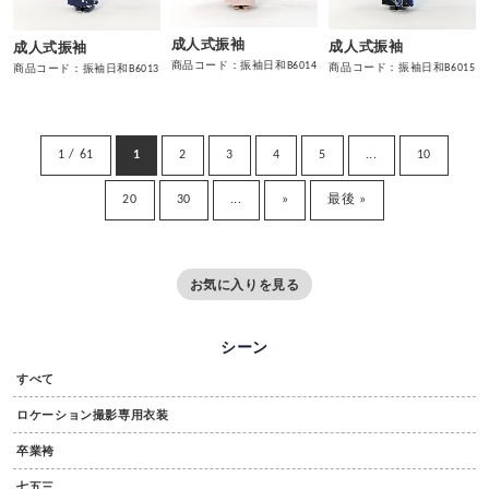
成人式振袖
成人式振袖
成人式振袖
商品コード：振袖日和B6014
商品コード：振袖日和B6015
商品コード：振袖日和B6013
1 / 61
1
2
3
4
5
...
10
20
30
...
»
最後 »
お気に入りを見る
シーン
すべて
ロケーション撮影専用衣装
卒業袴
七五三