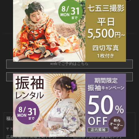
TOP
新着情報
撮影メニュー
料金・商品
キャンペーン
衣装カタログ
店舗情報
よくあるご質問
お問合せ
web撮影予約
CONTACT
webでご予約はこちら
メールでお問合わせ
福山南蔵王店
ゆめシティ店
〒721-0973
〒751-0869
広島県福山市南蔵王町1-6-55
山口県下関市伊倉新町3-1-1