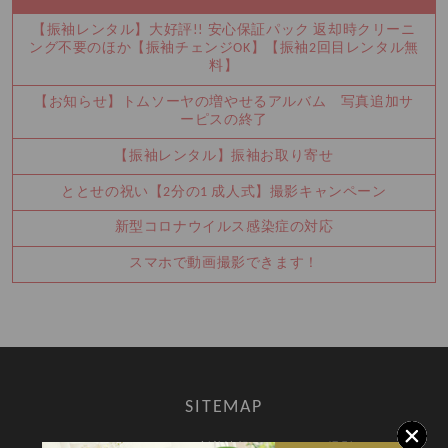
【振袖レンタル】大好評!! 安心保証パック 返却時クリーニ
ング不要のほか【振袖チェンジOK】【振袖2回目レンタル無
料】
【お知らせ】トムソーヤの増やせるアルバム 写真追加サ
ーピスの終了
【振袖レンタル】振袖お取り寄せ
ととせの祝い【2分の1 成人式】撮影キャンペーン
新型コロナウイルス感染症の対応
スマホで動画撮影できます！
SITEMAP