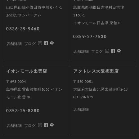
山口県山陽小野田市中川６-４-1
鳥取県西伯郡日吉津村日吉津
おのだサンパーク2F
1160-1
イオンモール日吉津 東館1F
0836-39-9460
0859-27-7530
店舗詳細
ブログ
店舗詳細
ブログ
イオンモール出雲店
アクトレス大阪梅田店
〒693-0004
〒530-0051
島根県出雲市渡橋町1066 イオン
大阪府大阪市北区太融寺町2-18
モール出雲 3F
FUJIRIN8 2F
店舗詳細
0853-25-8380
店舗詳細
ブログ