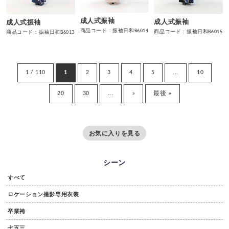
成人式振袖
成人式振袖
成人式振袖
商品コード：振袖日和B6014
商品コード：振袖日和B6015
商品コード：振袖日和B6013
1 / 110
1
2
3
4
5
...
10
20
30
...
»
最後 »
お気に入りを見る
シーン
すべて
ロケーション撮影専用衣装
卒業袴
七五三