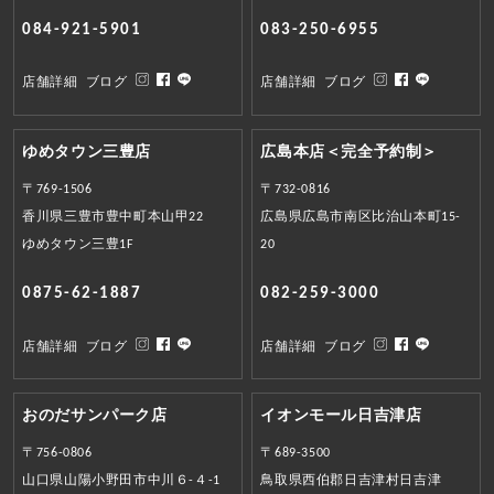
084-921-5901
083-250-6955
店舗詳細
ブログ
店舗詳細
ブログ
ゆめタウン三豊店
広島本店＜完全予約制＞
〒769-1506
〒732-0816
香川県三豊市豊中町本山甲22
広島県広島市南区比治山本町15-
ゆめタウン三豊1F
20
0875-62-1887
082-259-3000
店舗詳細
ブログ
店舗詳細
ブログ
おのだサンパーク店
イオンモール日吉津店
〒756-0806
〒689-3500
山口県山陽小野田市中川６-４-1
鳥取県西伯郡日吉津村日吉津