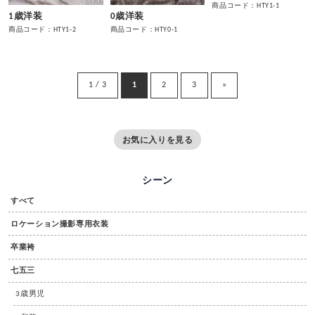
商品コード：HTY1-1
1歳洋装
0歳洋装
商品コード：HTY1-2
商品コード：HTY0-1
1 / 3
1
2
3
»
お気に入りを見る
シーン
すべて
ロケーション撮影専用衣装
卒業袴
七五三
3歳男児