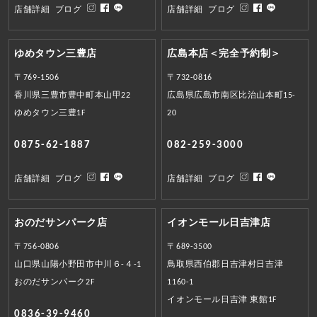
店舗詳細
ブログ
店舗詳細
ブログ
ゆめタウン三豊店
広島本店＜完全予約制＞
〒769-1506
〒732-0816
香川県三豊市豊中町本山甲22
広島県広島市南区比治山本町15-
ゆめタウン三豊1F
20
0875-62-1887
082-259-3000
店舗詳細
ブログ
店舗詳細
ブログ
おのだサンパーク店
イオンモール日吉津店
〒756-0806
〒689-3500
山口県山陽小野田市中川６-４-1
鳥取県西伯郡日吉津村日吉津
おのだサンパーク2F
1160-1
イオンモール日吉津 東館1F
0836-39-9460