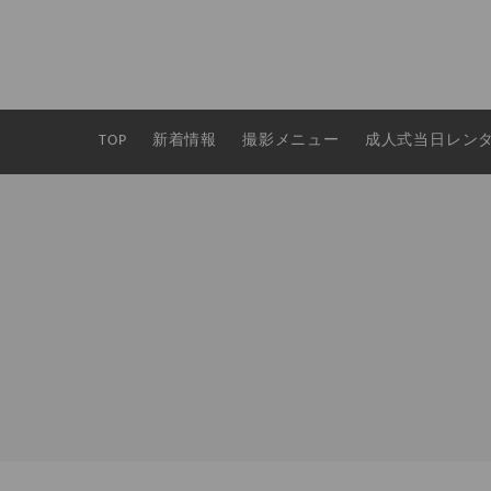
TOP
新着情報
撮影メニュー
成人式当日レン