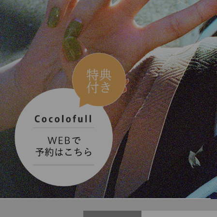
ととせの祝い【2
【振袖レンタル】
タル無料】
【お知らせ】トム