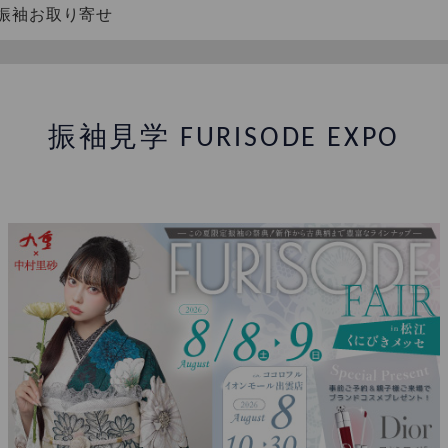
振袖お取り寄せ
分の1 成人式】撮影キャンペーン
大好評!! 安心保証パック 返却時クリーニング不要のほか【
振袖見学 FURISODE EXPO