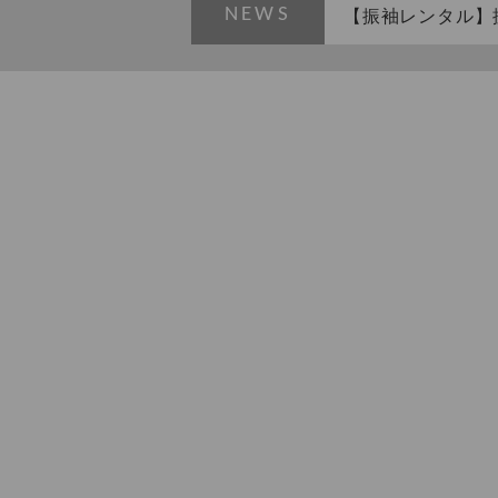
NEWS
【振袖レンタル】
ととせの祝い【2
【振袖レンタル】
タル無料】