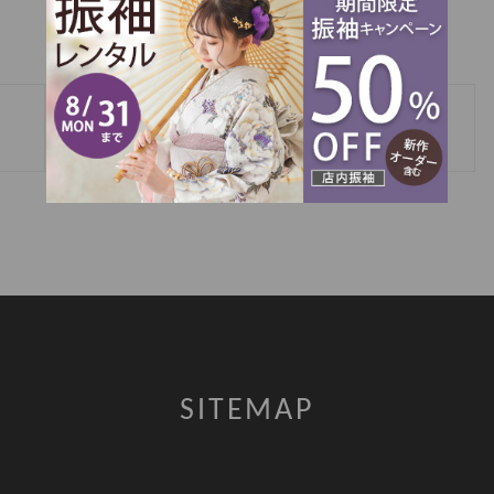
»
2分の１成人 撮影
SITEMAP