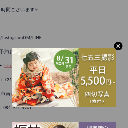
き時間ございます✨
/InstagramDM/LINE
予約お待ちしております💐
▶︎
https://cocolofull.jp/reserve/
〒721-0973
市南蔵王町1丁目6-55
：084-921-5901