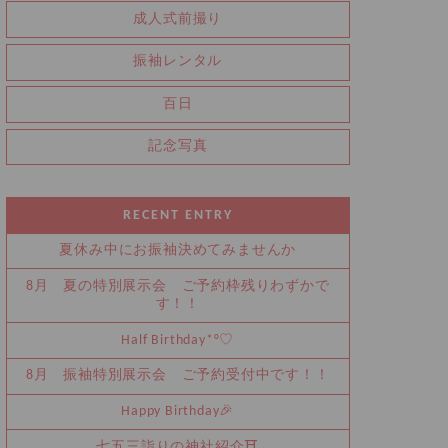
成人式前撮り
振袖レンタル
百日
記念写真
RECENT ENTRY
夏休み中にお振袖決めてみませんか
8月 夏の特別展示会 ご予約枠残りわずかで
す！！
Half Birthday‪‪*°♡
8月 振袖特別展示会 ご予約受付中です！！
Happy Birthday🎉
七五三詣りの神社紹介⛩️