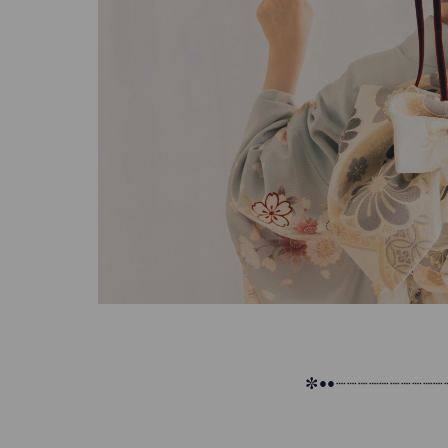
✼••┈┈┈┈┈┈┈┈┈┈