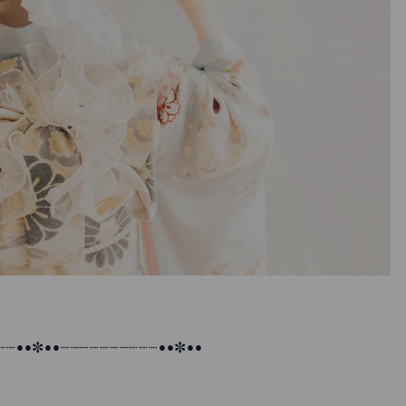
┈┈••✼••┈┈┈┈┈┈┈┈┈┈••✼••