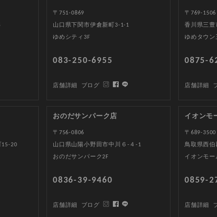
〒751-0869
〒769-1506
5
山口県下関市伊倉新町3-1-1
香川県三豊
ゆめシティ3F
ゆめタウン
083-250-6955
0875-6
店舗詳細
ブログ
店舗詳細
おのだサンパーク店
イオンモ
〒756-0806
〒689-3500
5-20
山口県山陽小野田市中川６-４-1
鳥取県西伯郡
おのだサンパーク2F
イオンモー
0836-39-9460
0859-2
店舗詳細
ブログ
店舗詳細