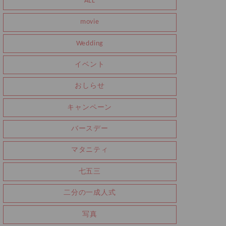
ALL
movie
Wedding
イベント
おしらせ
キャンペーン
バースデー
マタニティ
七五三
二分の一成人式
写真