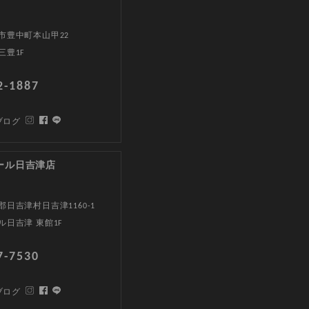
市豊中町本山甲22
三豊1F
2-1887
ブログ
ール日吉津店
日吉津村日吉津1160-1
ル日吉津 東館1F
7-7530
ブログ