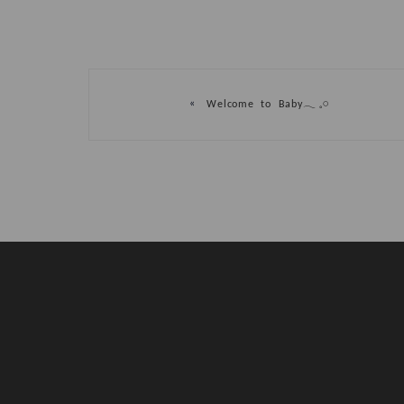
«
Welcome to Baby𓂃 𓈒𓏸