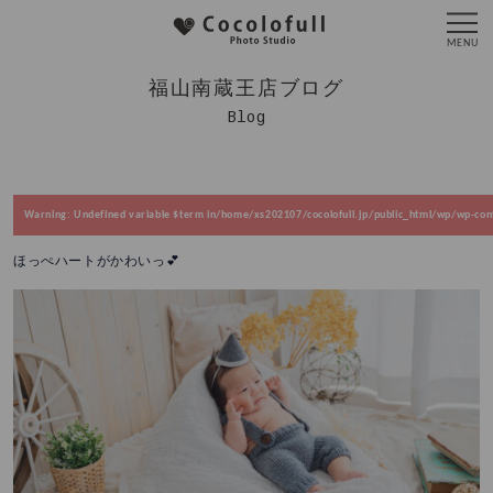
福山南蔵王店ブログ
Blog
Warning
: Undefined variable $term in
/home/xs202107/cocolofull.jp/public_html/wp/wp-cont
ほっぺハートがかわいっ💕