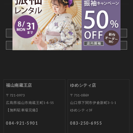
CONTACT
webでご予約はこちら
メールでお問合わせ
福山南蔵王店
ゆめシティ店
〒721-0973
〒751-0869
広島県福山市南蔵王町1-6-55
山口県下関市伊倉新町3-1-1
【無料駐車場完備】
ゆめシティ3F
084-921-5901
083-250-6955