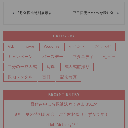
«
»
8月🌻振袖特別展示会
平日限定Maternity撮影🌻
CATEGORY
ALL
movie
Wedding
イベント
おしらせ
キャンペーン
バースデー
マタニティ
七五三
二分の一成人式
写真
成人式前撮り
振袖レンタル
百日
記念写真
RECENT ENTRY
夏休み中にお振袖決めてみませんか
8月 夏の特別展示会 ご予約枠残りわずかです！！
Half Birthday‪‪*°♡