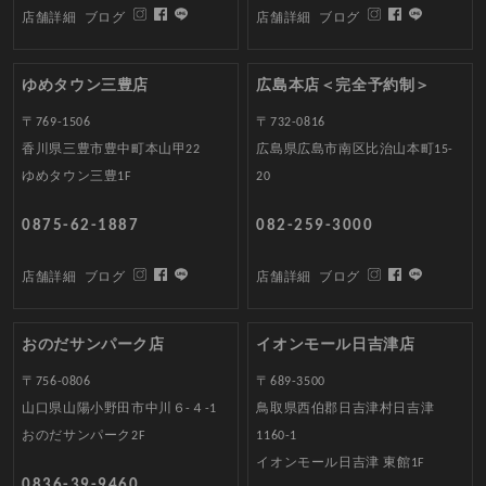
店舗詳細
ブログ
店舗詳細
ブログ
ゆめタウン三豊店
広島本店＜完全予約制＞
〒769-1506
〒732-0816
香川県三豊市豊中町本山甲22
広島県広島市南区比治山本町15-
ゆめタウン三豊1F
20
0875-62-1887
082-259-3000
店舗詳細
ブログ
店舗詳細
ブログ
おのだサンパーク店
イオンモール日吉津店
〒756-0806
〒689-3500
山口県山陽小野田市中川６-４-1
鳥取県西伯郡日吉津村日吉津
おのだサンパーク2F
1160-1
イオンモール日吉津 東館1F
0836-39-9460