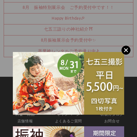
8月 振袖特別展示会 ご予約受付中です！！
Happy Birthday🎉
七五三詣りの神社紹介⛩️
8月振袖展示会予約受付中✨
卒業袴レンタルご予約承り中♪
SITEMAP
TOP
新着情報
撮影メニュー
料金・商品
キャンペーン
衣装カタログ
店舗情報
よくあるご質問
お問合せ
web撮影予約