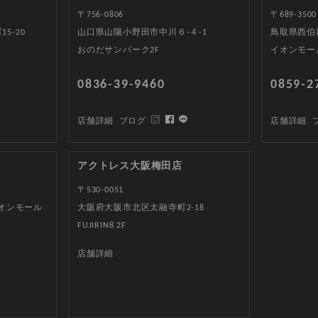
〒756-0806
〒689-3500
5-20
山口県山陽小野田市中川６-４-1
鳥取県西伯郡
おのだサンパーク2F
イオンモー
0836-39-9460
0859-2
店舗詳細
ブログ
店舗詳細
アクトレス大阪梅田店
〒530-0051
イオンモール
大阪府大阪市北区太融寺町2-18
FUJIRIN8 2F
店舗詳細