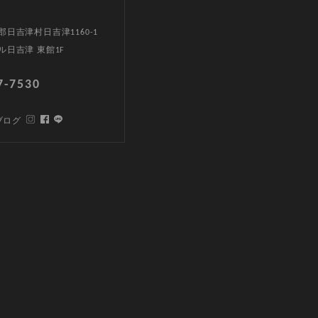
日吉津村日吉津1160-1
ル日吉津 東館1F
7-7530
ブログ