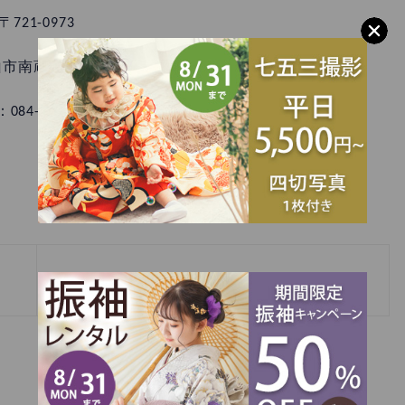
〒721-0973
市南蔵王町1丁目6-55
：084-921-5901
»
振袖見学承り中✨