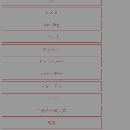
ALL
movie
Wedding
イベント
おしらせ
キャンペーン
バースデー
マタニティ
七五三
二分の一成人式
写真