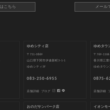
約はこちら
メール
ゆめシティ店
ゆめタウ
〒751-0869
〒769-1506
5
山口県下関市伊倉新町3-1-1
香川県三豊
ゆめシティ3F
ゆめタウン
083-250-6955
0875-6
店舗詳細
ブログ
店舗詳細
おのだサンパーク店
イオンモ