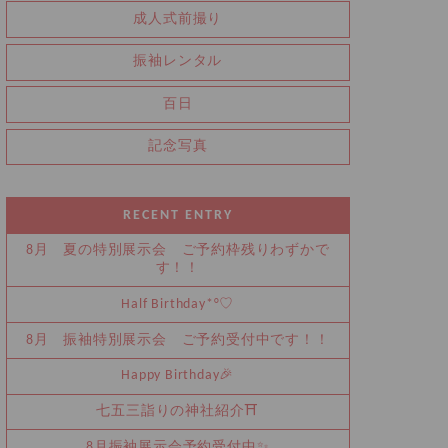
成人式前撮り
振袖レンタル
百日
記念写真
RECENT ENTRY
8月 夏の特別展示会 ご予約枠残りわずかで
す！！
Half Birthday‪‪*°♡
8月 振袖特別展示会 ご予約受付中です！！
Happy Birthday🎉
七五三詣りの神社紹介⛩️
8月振袖展示会予約受付中✨