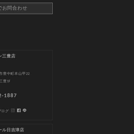
でお問合わせ
ン三豊店
市豊中町本山甲22
三豊1F
2-1887
ブログ
ール日吉津店