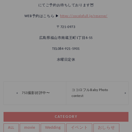
にてご予約お待ちしております🦉
WEB予約はこちら ▶︎
https://cocolofull.jp/reserve/
〒721-0973
広島県福山市南蔵王町1丁目6-55
TEL084-921-5901
水曜日定休
ココロフルBaby Photo
«
»
753撮影好評中〜
contest
CATEGORY
ALL
movie
Wedding
イベント
おしらせ