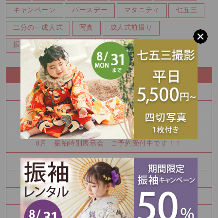
キャンペーン
バースデー
マタニティ
七五三
二分の一成人式
写真
成人式前撮り
振袖レンタル
百日
記念写真
RECENT ENTRY
夏休み中にお振袖決めてみませんか
8月 夏の特別展示会 ご予約枠残りわずかです！！
Half Birthday‪‪*°♡
8月 振袖特別展示会 ご予約受付中です！！
Happy Birthday🎉
七五三詣りの神社紹介⛩️
8月振袖展示会予約受付中✨
卒業袴レンタルご予約承り中♪