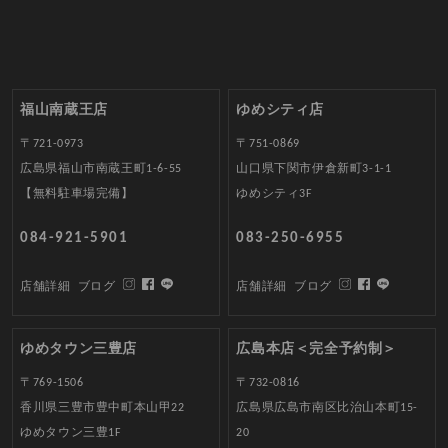
福山南蔵王店
ゆめシティ店
〒721-0973
〒751-0869
広島県福山市南蔵王町1-6-55
山口県下関市伊倉新町3-1-1
【無料駐車場完備】
ゆめシティ3F
084-921-5901
083-250-6955
店舗詳細
ブログ
店舗詳細
ブログ
ゆめタウン三豊店
広島本店＜完全予約制＞
〒769-1506
〒732-0816
香川県三豊市豊中町本山甲22
広島県広島市南区比治山本町15-
ゆめタウン三豊1F
20