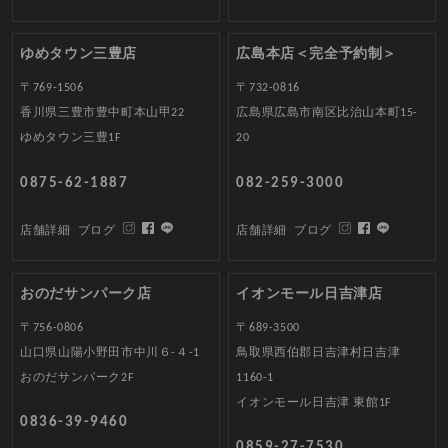
ゆめタウン三豊店
広島本店＜完全予約制＞
〒769-1506
〒732-0816
香川県三豊市豊中町本山甲22
広島県広島市南区比治山本町15-
ゆめタウン三豊1F
20
0875-62-1887
082-259-3000
店舗詳細
ブログ
店舗詳細
ブログ
おのだサンパーク店
イオンモール日吉津店
〒756-0806
〒689-3500
山口県山陽小野田市中川６-４-1
鳥取県西伯郡日吉津村日吉津
おのだサンパーク2F
1160-1
イオンモール日吉津 東館1F
0836-39-9460
0859-27-7530