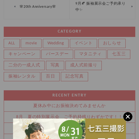
9月🍂 振袖展示会ご予約承り
«
»
🌸20th Anniversary🌸
中✨
CATEGORY
ALL
movie
Wedding
イベント
おしらせ
キャンペーン
バースデー
マタニティ
七五三
二分の一成人式
写真
成人式前撮り
振袖レンタル
百日
記念写真
RECENT ENTRY
夏休み中にお振袖決めてみませんか
8月 夏の特別展示会 ご予約枠残りわずかです！！
Half Birthday‪‪*°♡