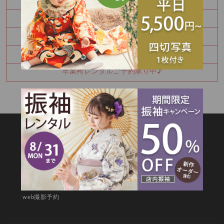
8月 振袖特別展示会 ご予約受付中です！！
Happy Birthday🎉
七五三詣りの神社紹介⛩️
8月振袖展示会予約受付中✨
卒業袴レンタルご予約承り中♪
SITEMAP
TOP
新着情報
撮影メニュー
料金・商品
キャンペーン
衣装カタログ
店舗情報
よくあるご質問
お問合せ
web撮影予約