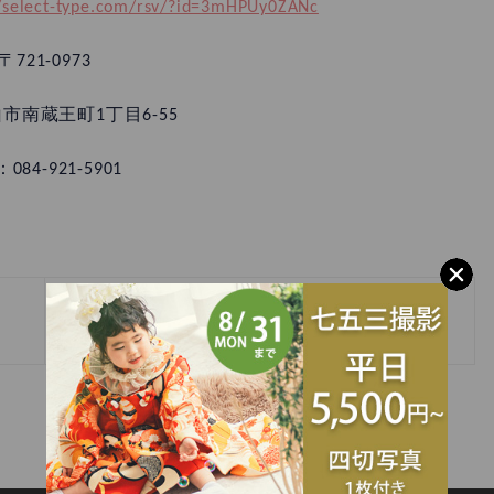
//select-type.com/rsv/?id=3mHPUy0ZANc
〒721-0973
市南蔵王町1丁目6-55
：084-921-5901
»
3歳🌹 ７５３撮影