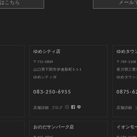
約はこちら
メール
ゆめシティ店
ゆめタウ
〒751-0869
〒769-1506
5
山口県下関市伊倉新町3-1-1
香川県三豊
ゆめシティ3F
ゆめタウン
083-250-6955
0875-6
店舗詳細
ブログ
店舗詳細
おのだサンパーク店
イオンモ