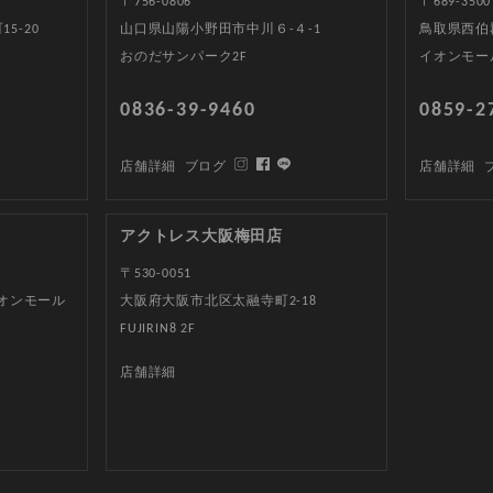
〒756-0806
〒689-3500
5-20
山口県山陽小野田市中川６-４-1
鳥取県西伯郡
おのだサンパーク2F
イオンモー
0836-39-9460
0859-2
店舗詳細
ブログ
店舗詳細
アクトレス大阪梅田店
〒530-0051
イオンモール
大阪府大阪市北区太融寺町2-18
FUJIRIN8 2F
店舗詳細