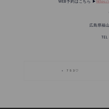
WEB予約はこちら ▶︎
https:
広島県福山
TEL
«
７５３♡