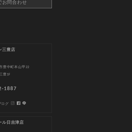
でお問合わせ
ン三豊店
市豊中町本山甲22
三豊1F
2-1887
ブログ
ール日吉津店