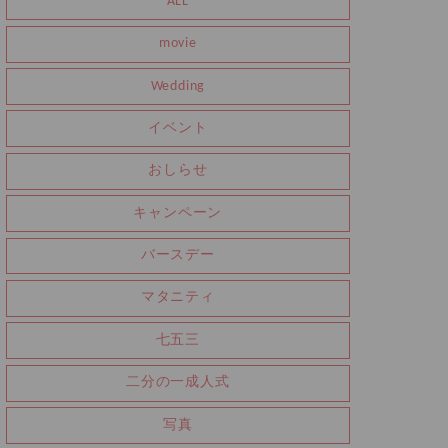
ALL
movie
Wedding
イベント
おしらせ
キャンペーン
バースデー
マタニティ
七五三
二分の一成人式
写真