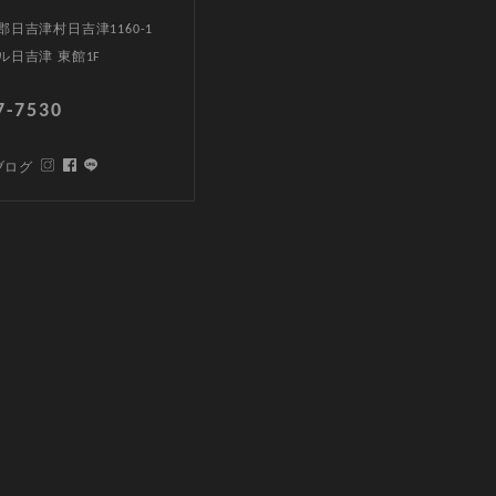
日吉津村日吉津1160-1
ル日吉津 東館1F
7-7530
ブログ