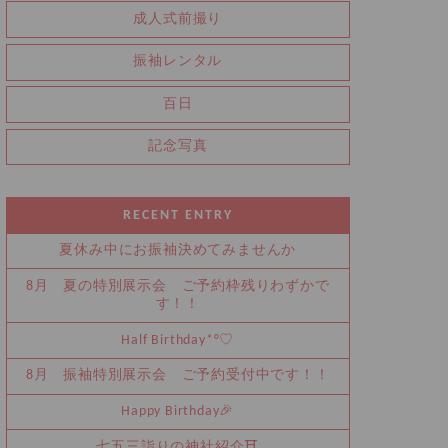
成人式前撮り
振袖レンタル
百日
記念写真
RECENT ENTRY
夏休み中にお振袖決めてみませんか
8月 夏の特別展示会 ご予約枠残りわずかで
す！！
Half Birthday‪‪*°♡
8月 振袖特別展示会 ご予約受付中です！！
Happy Birthday🎉
七五三詣りの神社紹介⛩️