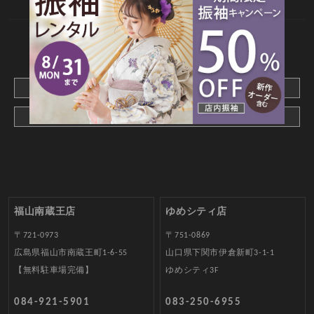
CONTACT
webでご予約はこちら
メールでお問合わせ
福山南蔵王店
ゆめシティ店
〒721-0973
〒751-0869
広島県福山市南蔵王町1-6-55
山口県下関市伊倉新町3-1-1
【無料駐車場完備】
ゆめシティ3F
084-921-5901
083-250-6955