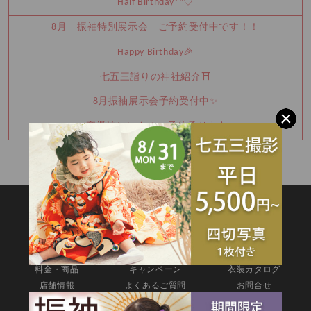
Half Birthday‪‪*°♡
8月 振袖特別展示会 ご予約受付中です！！
Happy Birthday🎉
七五三詣りの神社紹介⛩️
8月振袖展示会予約受付中✨
卒業袴レンタルご予約承り中♪
SITEMAP
TOP
新着情報
撮影メニュー
料金・商品
キャンペーン
衣装カタログ
店舗情報
よくあるご質問
お問合せ
web撮影予約