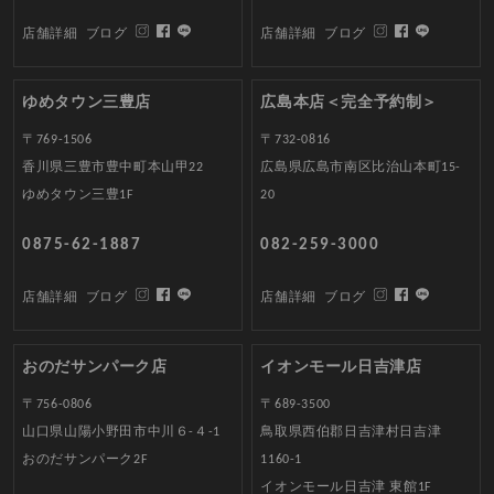
店舗詳細
ブログ
店舗詳細
ブログ
ゆめタウン三豊店
広島本店＜完全予約制＞
〒769-1506
〒732-0816
香川県三豊市豊中町本山甲22
広島県広島市南区比治山本町15-
ゆめタウン三豊1F
20
0875-62-1887
082-259-3000
店舗詳細
ブログ
店舗詳細
ブログ
おのだサンパーク店
イオンモール日吉津店
〒756-0806
〒689-3500
山口県山陽小野田市中川６-４-1
鳥取県西伯郡日吉津村日吉津
おのだサンパーク2F
1160-1
イオンモール日吉津 東館1F