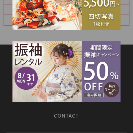
8月振袖展示会予約受付中✨
卒業袴レンタルご予約承り中♪
SITEMAP
TOP
新着情報
撮影メニュー
料金・商品
キャンペーン
衣装カタログ
店舗情報
よくあるご質問
お問合せ
web撮影予約
CONTACT