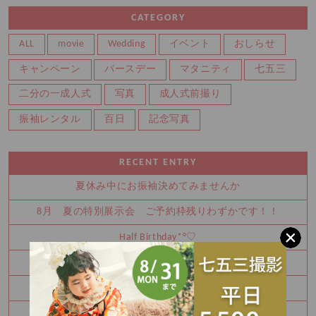
CATEGORY
ALL
movie
Wedding
イベント
おしらせ
キャンペーン
バースデー
マタニティ
七五三
二分の一成人式
写真
成人式前撮り
振袖レンタル
百日
記念写真
RECENT ENTRY
夏休み中にお振袖決めてみませんか
8月 夏の特別展示会 ご予約枠残りわずかです！！
Half Birthday‪‪*°♡
8月 振袖特別展示会 ご予約受付中です！！
Happy Birthday🎉
七五三詣りの神社紹介⛩️