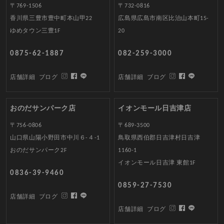
〒769-1506
〒732-0816
香川県三豊市豊中町本山甲22
広島県広島市南区比治山本町15-
ゆめタウン三豊1F
20
0875-62-1887
082-259-3000
店舗詳細
ブログ
店舗詳細
ブログ
おのだサンパーク店
イオンモール日吉津店
〒756-0806
〒689-3500
山口県山陽小野田市中川６-４-1
鳥取県西伯郡日吉津村日吉津
おのだサンパーク2F
1160-1
イオンモール日吉津 東館1F
0836-39-9460
0859-27-7530
店舗詳細
ブログ
店舗詳細
ブログ