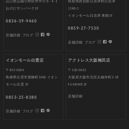
山口県山陽小野田市中川６-４-1
鳥取県西伯郡日吉津村日吉津
おのだサンパーク2F
1160-1
イオンモール日吉津 東館1F
0836-39-9460
0859-27-7530
店舗詳細
ブログ
店舗詳細
ブログ
イオンモール出雲店
アクトレス大阪梅田店
〒693-0004
〒530-0051
島根県出雲市渡橋町1066 イオン
大阪府大阪市北区太融寺町2-18
モール出雲 3F
FUJIRIN8 2F
店舗詳細
0853-25-8380
店舗詳細
ブログ