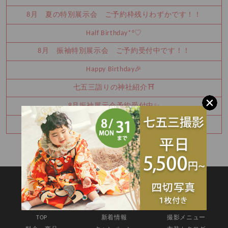
8月 夏の特別展示会 ご予約枠残りわずかです！！
Half Birthday‪‪*°♡
8月 振袖特別展示会 ご予約受付中です！！
Happy Birthday🎉
七五三詣りの神社紹介⛩️
8月振袖展示会予約受付中✨
卒業袴レンタルご予約承り中♪
SITEMAP
TOP
新着情報
撮影メニュー