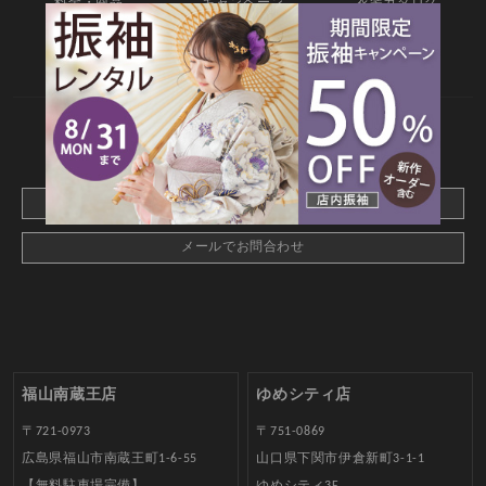
料金・商品
キャンペーン
衣装カタログ
店舗情報
よくあるご質問
お問合せ
web撮影予約
CONTACT
webでご予約はこちら
メールでお問合わせ
福山南蔵王店
ゆめシティ店
〒721-0973
〒751-0869
広島県福山市南蔵王町1-6-55
山口県下関市伊倉新町3-1-1
【無料駐車場完備】
ゆめシティ3F