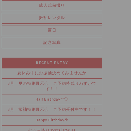
成人式前撮り
振袖レンタル
百日
記念写真
RECENT ENTRY
夏休み中にお振袖決めてみませんか
8月 夏の特別展示会 ご予約枠残りわずかで
す！！
Half Birthday‪‪*°♡
8月 振袖特別展示会 ご予約受付中です！！
Happy Birthday🎉
七五三詣りの神社紹介⛩️