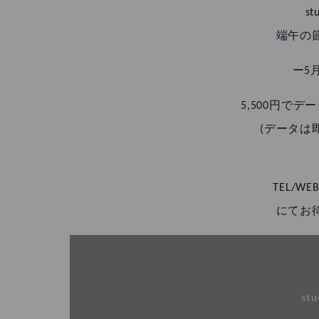
st
端午の
ー5
5,500円で
(データは
TEL/WEB
にてお