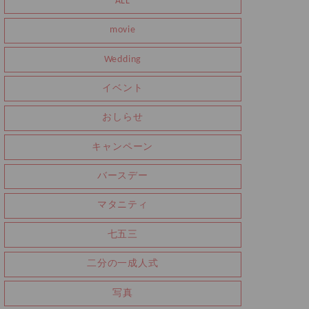
ALL
movie
Wedding
イベント
おしらせ
キャンペーン
バースデー
マタニティ
七五三
二分の一成人式
写真