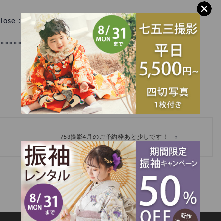
- Close：18:00 水曜定休日
******************************
»
753撮影4月のご予約枠あと少しです！