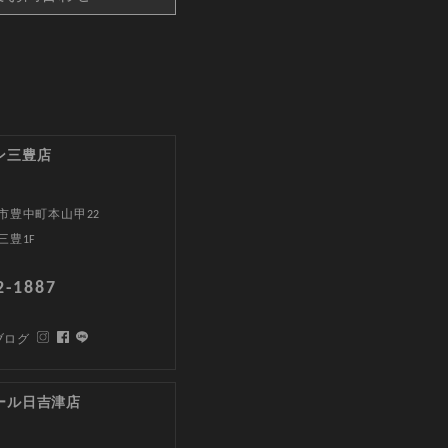
ン三豊店
市豊中町本山甲22
三豊1F
2-1887
ブログ
ール日吉津店