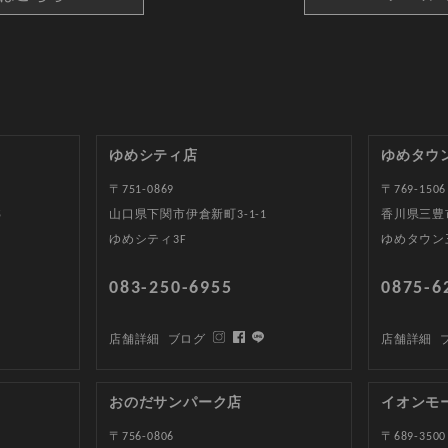
ゆめシティ店
ゆめタウ
〒751-0869
〒769-1506
5
山口県下関市伊倉新町3-1-1
香川県三豊
ゆめシティ3F
ゆめタウン
083-250-6955
0875-6
店舗詳細
ブログ
店舗詳細
おのだサンパーク店
イオンモ
〒756-0806
〒689-3500