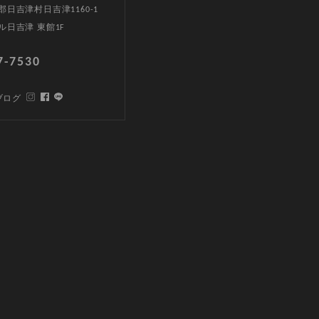
日吉津村日吉津1160-1
ル日吉津 東館1F
7-7530
ブログ