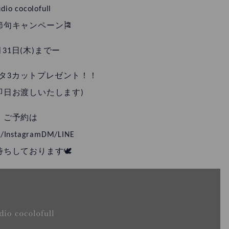
udio cocolofull
節句キャンペーン🎏
月31日(木)までー
データ3カットプレゼント！！
即日お渡しいたします)
ご予約は
/InstagramDM/LINE
待ちしております🕊