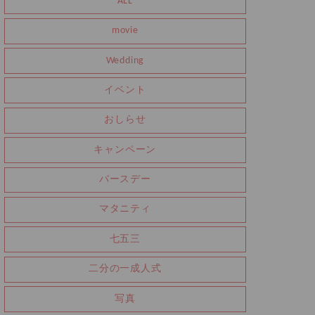
ALL
movie
Wedding
イベント
おしらせ
キャンペーン
バースデー
マタニティ
七五三
二分の一成人式
写真