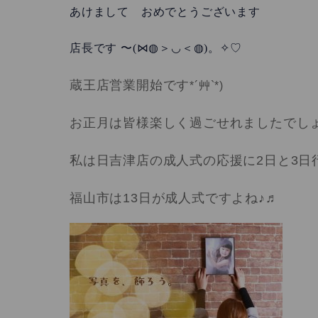
あけまして おめでとうございます
(⋈◍
)
店長です 〜
＞◡＜◍
。✧♡
蔵王店営業開始です
*´
艸
`*)
お正月は皆様楽しく過ごせれましたでし
私は日吉津店の成人式の応援に
2
日と
3
日
福山市は
13
日が成人式ですよね♪♬