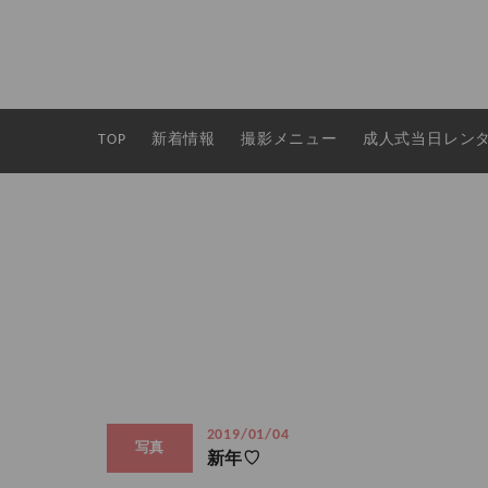
TOP
新着情報
撮影メニュー
成人式当日レン
2019/01/04
写真
新年♡