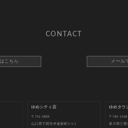
CONTACT
約はこちら
メール
ゆめシティ店
ゆめタウ
〒751-0869
〒769-1506
5
山口県下関市伊倉新町3-1-1
香川県三豊