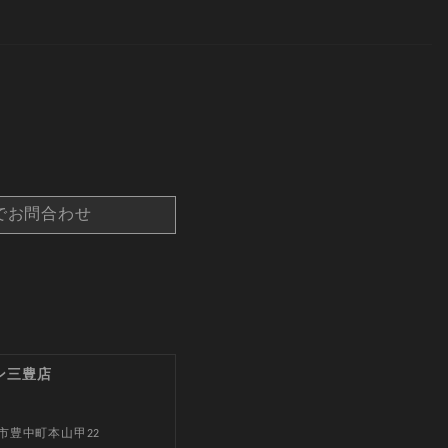
でお問合わせ
ン三豊店
市豊中町本山甲22