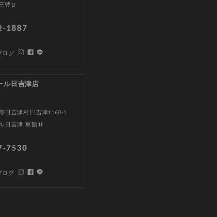
三豊1F
2-1887
ブログ
ール日吉津店
日吉津村日吉津1160-1
ル日吉津 東館1F
7-7530
ブログ