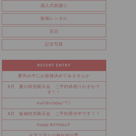
成人式前撮り
振袖レンタル
百日
記念写真
RECENT ENTRY
夏休み中にお振袖決めてみませんか
8月 夏の特別展示会 ご予約枠残りわずかで
す！！
Half Birthday‪‪*°♡
8月 振袖特別展示会 ご予約受付中です！！
Happy Birthday🎉
七五三詣りの神社紹介⛩️