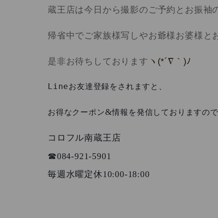
蔵王店は今日から撮影のご予約とお振袖
帰省中でご家族様写しやお爺様お婆様と
是非お待ちしております
ヽ
(*´∇
｀
)
ﾉ
Line
お友達登録をされますと、
&
お得なクーポン
情報を発信しておりますの
コロフル南蔵王店
☎︎084-921-5901
10:00-18:00
毎週水曜定休