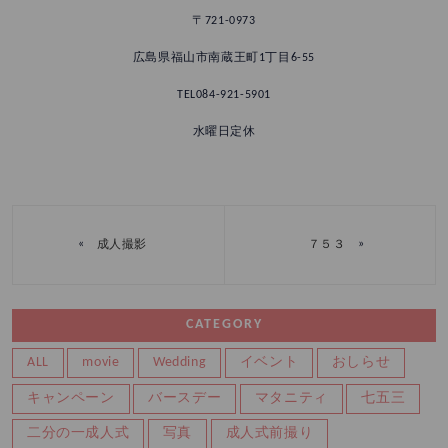
〒721-0973
広島県福山市南蔵王町1丁目6-55
TEL084-921-5901
水曜日定休
«
»
成人撮影
７５３
CATEGORY
ALL
movie
Wedding
イベント
おしらせ
キャンペーン
バースデー
マタニティ
七五三
二分の一成人式
写真
成人式前撮り