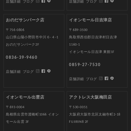
店舗詳細
ブログ
店舗詳細
ブログ
おのだサンパーク店
イオンモール日吉津店
〒756-0806
〒689-3500
山口県山陽小野田市中川６-４-1
鳥取県西伯郡日吉津村日吉津
おのだサンパーク2F
1160-1
イオンモール日吉津 東館1F
0836-39-9460
0859-27-7530
店舗詳細
ブログ
店舗詳細
ブログ
イオンモール出雲店
アクトレス大阪梅田店
〒693-0004
〒530-0051
島根県出雲市渡橋町1066 イオン
大阪府大阪市北区太融寺町2-18
モール出雲 3F
FUJIRIN8 2F