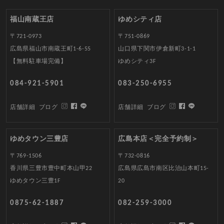
福山南蔵王店
ゆめシティ店
〒721-0973
〒751-0869
広島県福山市南蔵王町1-6-55
山口県下関市伊倉新町3-1-1
【無料駐車場完備】
ゆめシティ3F
084-921-5901
083-250-6955
店舗詳細
ブログ
店舗詳細
ブログ
ゆめタウン三豊店
広島本店＜完全予約制＞
〒769-1506
〒732-0816
香川県三豊市豊中町本山甲22
広島県広島市南区比治山本町15-
ゆめタウン三豊1F
20
0875-62-1887
082-259-3000