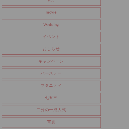
ALL
movie
Wedding
イベント
おしらせ
キャンペーン
バースデー
マタニティ
七五三
二分の一成人式
写真