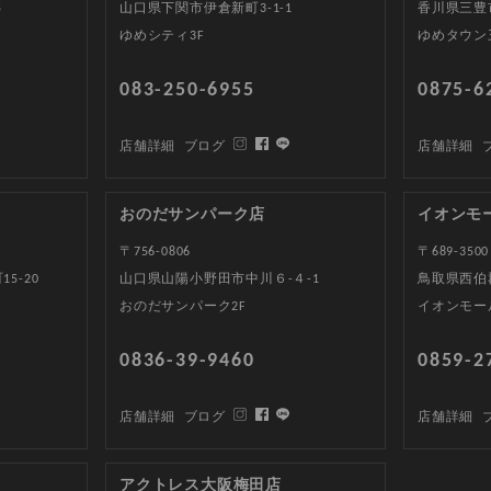
5
山口県下関市伊倉新町3-1-1
香川県三豊
ゆめシティ3F
ゆめタウン
083-250-6955
0875-6
店舗詳細
ブログ
店舗詳細
おのだサンパーク店
イオンモ
〒756-0806
〒689-3500
5-20
山口県山陽小野田市中川６-４-1
鳥取県西伯郡
おのだサンパーク2F
イオンモー
0836-39-9460
0859-2
店舗詳細
ブログ
店舗詳細
アクトレス大阪梅田店