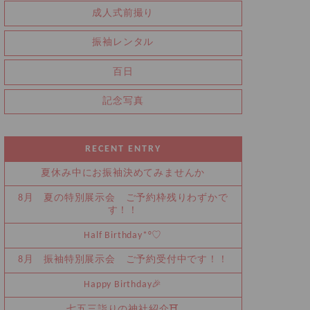
成人式前撮り
振袖レンタル
百日
記念写真
RECENT ENTRY
夏休み中にお振袖決めてみませんか
8月 夏の特別展示会 ご予約枠残りわずかで
す！！
Half Birthday‪‪*°♡
8月 振袖特別展示会 ご予約受付中です！！
Happy Birthday🎉
七五三詣りの神社紹介⛩️