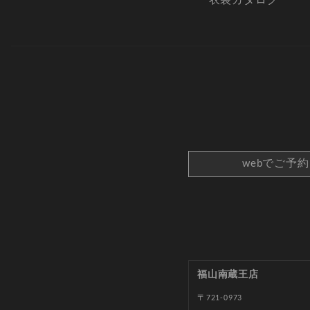
衣装カタログ
webでご予
福山南蔵王店
〒721-0973