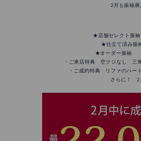
2月も振袖
★店舗セレクト振袖 
★仕立て済み振袖
★オーダー振袖 
・ご来店特典 空クジなし 三角
・ご成約特典 リファのハートブラ
さらに！ 2