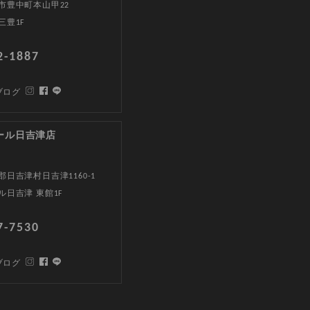
市豊中町本山甲22
三豊1F
2-1887
ブログ
ール日吉津店
日吉津村日吉津1160-1
ル日吉津 東館1F
7-7530
ブログ