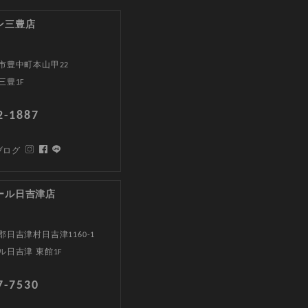
ン三豊店
市豊中町本山甲22
三豊1F
2-1887
ブログ
ール日吉津店
日吉津村日吉津1160-1
ル日吉津 東館1F
7-7530