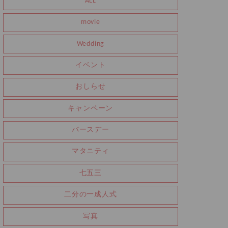
ALL
movie
Wedding
イベント
おしらせ
キャンペーン
バースデー
マタニティ
七五三
二分の一成人式
写真