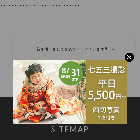
******************************
»
新年明けましておめでとうございます💐
SITEMAP