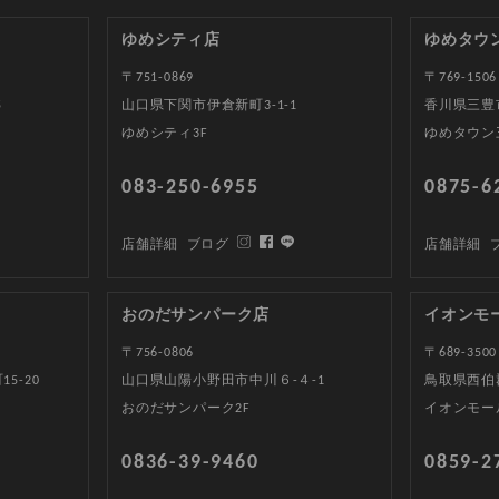
ゆめシティ店
ゆめタウ
〒751-0869
〒769-1506
5
山口県下関市伊倉新町3-1-1
香川県三豊
ゆめシティ3F
ゆめタウン
083-250-6955
0875-6
店舗詳細
ブログ
店舗詳細
おのだサンパーク店
イオンモ
〒756-0806
〒689-3500
5-20
山口県山陽小野田市中川６-４-1
鳥取県西伯郡
おのだサンパーク2F
イオンモー
0836-39-9460
0859-2