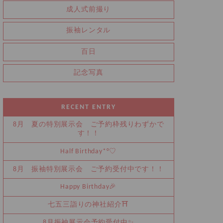
成人式前撮り
振袖レンタル
百日
記念写真
RECENT ENTRY
8月 夏の特別展示会 ご予約枠残りわずかで
す！！
Half Birthday‪‪*°♡
8月 振袖特別展示会 ご予約受付中です！！
Happy Birthday🎉
七五三詣りの神社紹介⛩️
8月振袖展示会予約受付中✨