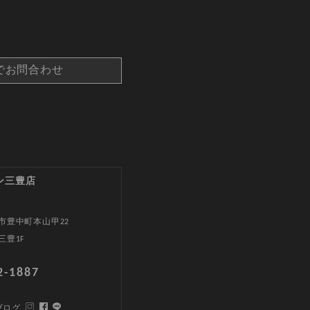
でお問合わせ
ン三豊店
市豊中町本山甲22
三豊1F
2-1887
ブログ