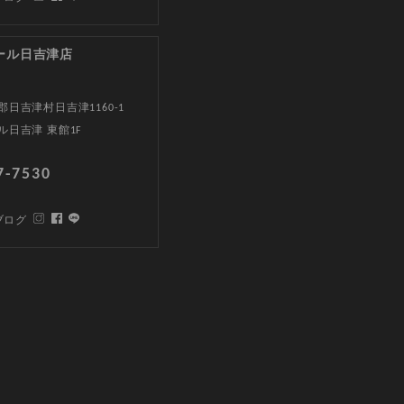
ール日吉津店
日吉津村日吉津1160-1
ル日吉津 東館1F
7-7530
ブログ