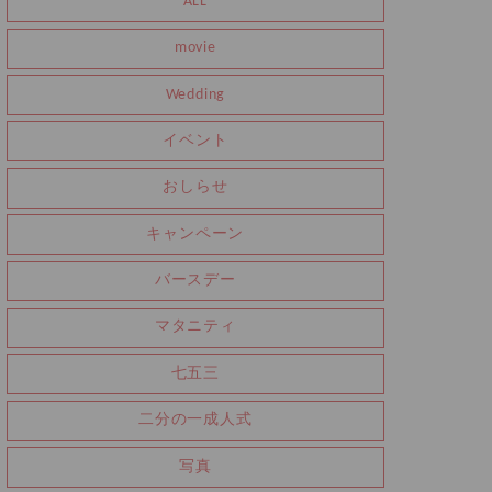
ALL
movie
Wedding
イベント
おしらせ
キャンペーン
バースデー
マタニティ
七五三
二分の一成人式
写真