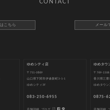
CONTACT
約はこちら
メール
ゆめシティ店
ゆめタウ
〒751-0869
〒769-1506
5
山口県下関市伊倉新町3-1-1
香川県三豊
ゆめシティ3F
ゆめタウン
083-250-6955
0875-6
店舗詳細
ブログ
店舗詳細