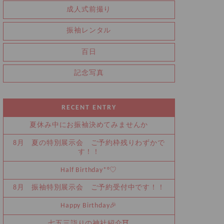
成人式前撮り
振袖レンタル
百日
記念写真
RECENT ENTRY
夏休み中にお振袖決めてみませんか
8月 夏の特別展示会 ご予約枠残りわずかで
す！！
Half Birthday‪‪*°♡
8月 振袖特別展示会 ご予約受付中です！！
Happy Birthday🎉
七五三詣りの神社紹介⛩️