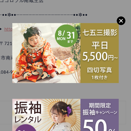
ココロフル南蔵王店
┈••✼••┈┈┈┈┈┈┈┈┈┈┈┈┈┈┈┈┈┈••✼••
▶︎
https://cocolofull.jp/reserve/
〒721-0973
市南蔵王町1丁目6-55
L084-921-5901
»
2月 振袖特別展 開催🌼