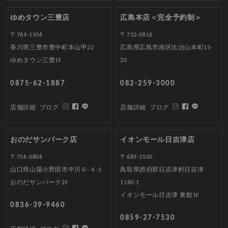
ゆめタウン三豊店
広島本店＜完全予約制＞
〒769-1506
〒732-0816
香川県三豊市豊中町本山甲22
広島県広島市南区比治山本町15-
ゆめタウン三豊1F
20
0875-62-1887
082-259-3000
店舗詳細
ブログ
店舗詳細
ブログ
おのだサンパーク店
イオンモール日吉津店
〒756-0806
〒689-3500
山口県山陽小野田市中川６-４-1
鳥取県西伯郡日吉津村日吉津
おのだサンパーク2F
1160-1
イオンモール日吉津 東館1F
0836-39-9460
0859-27-7530