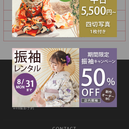
8月 振袖特別展示会 ご予約受付中です！！
Happy Birthday🎉
七五三詣りの神社紹介⛩️
8月振袖展示会予約受付中✨
SITEMAP
TOP
新着情報
撮影メニュー
料金・商品
キャンペーン
衣装カタログ
店舗情報
よくあるご質問
お問合せ
web撮影予約