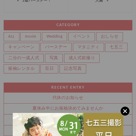
«
»
2歳バースデー！
入園
CATEGORY
ALL
movie
Wedding
イベント
おしらせ
キャンペーン
バースデー
マタニティ
七五三
二分の一成人式
写真
成人式前撮り
振袖レンタル
百日
記念写真
RECENT ENTRY
代休のお知らせ
夏休み中にお振袖決めてみませんか
8月 夏の特別展示会 ご予約枠残りわずかです！！
Half Birthday‪‪*°♡