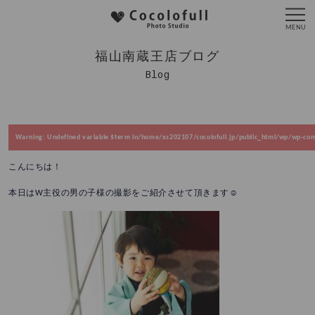
福山南蔵王店ブログ
Blog
Warning
: Undefined variable $term in
/home/xs202107/cocolofull.jp/public_html/wp/wp-cont
こんにちは！
本日はW主役の男の子様の撮影をご紹介させて頂きます☺️