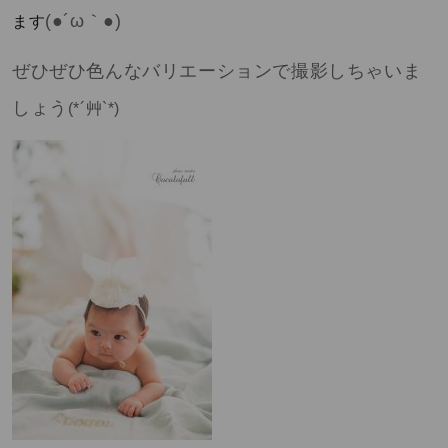
(●´ω
｀●
)
ます
ぜひぜひ色んなバリエーションで撮影しちゃいま
しょう
(*´
艸
`*)