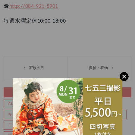
☎︎
http://084-921-5901
毎週水曜定休
10:00-18:00
«
»
家族の日
振袖・着物
CATEGORY
ALL
movie
Wedding
イベント
おしらせ
キャンペーン
バースデー
マタニティ
七五三
二分の一成人式
写真
成人式前撮り