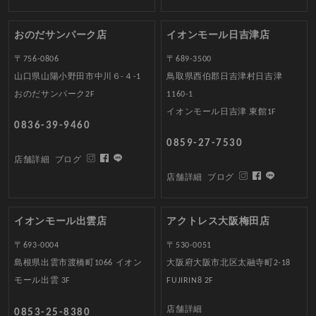
おのだサンパーク店
イオンモール日吉津店
〒756-0806
〒689-3500
山口県山陽小野田市中川６-４-1
鳥取県西伯郡日吉津村日吉津
おのだサンパーク2F
1160-1
イオンモール日吉津 東館1F
0836-39-9460
0859-27-7530
店舗詳細
ブログ
店舗詳細
ブログ
イオンモール出雲店
アクトレス大阪梅田店
〒693-0004
〒530-0051
島根県出雲市渡橋町1066 イオン
大阪府大阪市北区太融寺町2-18
モール出雲 3F
FUJIRIN8 2F
店舗詳細
0853-25-8380