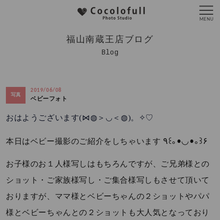
福山南蔵王店ブログ
Blog
2019/06/08
写真
ベビーフォト
(⋈◍
)
おはようございます
＞◡＜◍
。✧♡
٩
꒰｡•◡•｡꒱
۶
本日はベビー撮影のご紹介をしちゃいます
お子様のお１人様写しはもちろんですが、ご兄弟様との
ショット・ご家族様写し・ご集合様写しもさせて頂いて
おりますが、ママ様とベビーちゃんの２ショットやパパ
様とベビーちゃんとの２ショットも大人気となっており