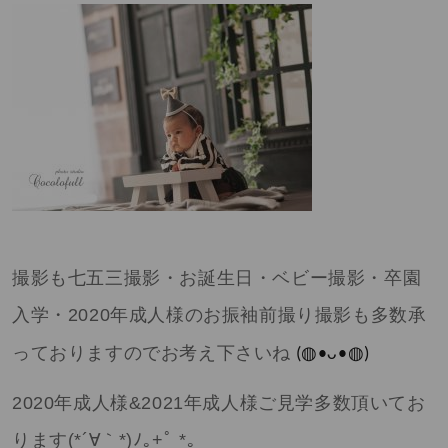
撮影も七五三撮影・お誕生日・ベビー撮影・卒園
入学・
2020
年成人様のお振袖前撮り撮影も多数承
っておりますのでお考え下さいね
(◍•ᴗ•◍)
2020
年成人様
&2021
年成人様ご見学多数頂いてお
ります
(*´∀
｀
*)
ﾉ｡
+
ﾟ
*
｡