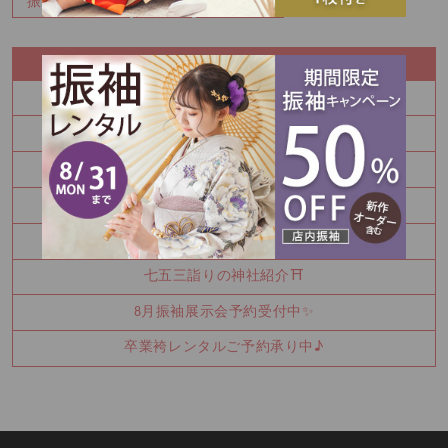
振袖レンタル
百日
記念写真
RECENT ENTRY
夏休み中にお振袖決めてみませんか
8月 夏の特別展示会 ご予約枠残りわずかです！！
Half Birthday‪‪*°♡
8月 振袖特別展示会 ご予約受付中です！！
Happy Birthday🎉
七五三詣りの神社紹介⛩️
8月振袖展示会予約受付中✨
卒業袴レンタルご予約承り中♪