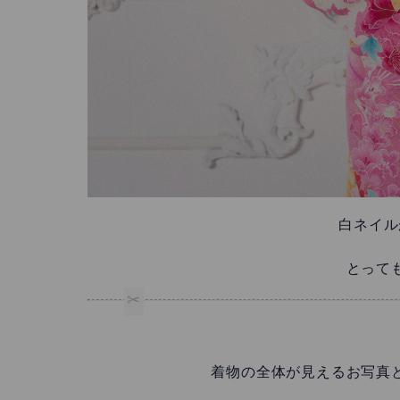
白ネイル
とって
着物の全体が見えるお写真