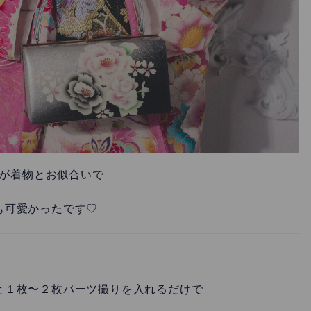
が着物とお似合いで
も可愛かったです♡
と１枚〜２枚パーツ撮りを入れるだけで