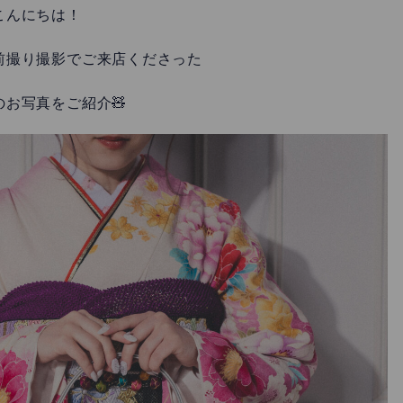
こんにちは！
前撮り撮影でご来店くださった
のお写真をご紹介🧸