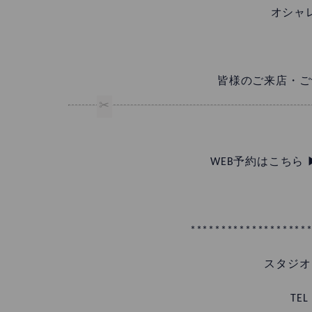
オシャ
皆様のご来店・ご
WEB予約はこちら 
*******************
スタジオ
TEL