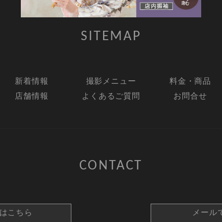
SITEMAP
新着情報
撮影メニュー
料金・商品
店舗情報
よくあるご質問
お問合せ
CONTACT
約はこちら
メール