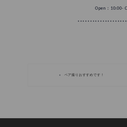
Open：10:00
*******************
«
ペア撮りおすすめです！