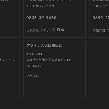
5-20
山口県山陽小野田市中川６-４-1
鳥取県西伯郡
おのだサンパーク2F
イオンモー
0836-39-9460
0859-2
店舗詳細
ブログ
店舗詳細
アクトレス大阪梅田店
〒530-0051
イオンモール
大阪府大阪市北区太融寺町2-18
FUJIRIN8 2F
店舗詳細