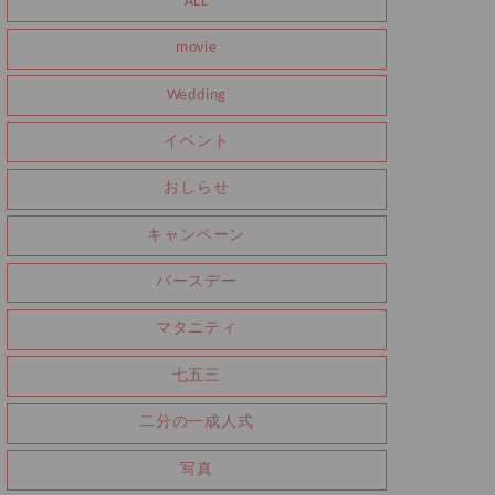
ALL
movie
Wedding
イベント
おしらせ
キャンペーン
バースデー
マタニティ
七五三
二分の一成人式
写真