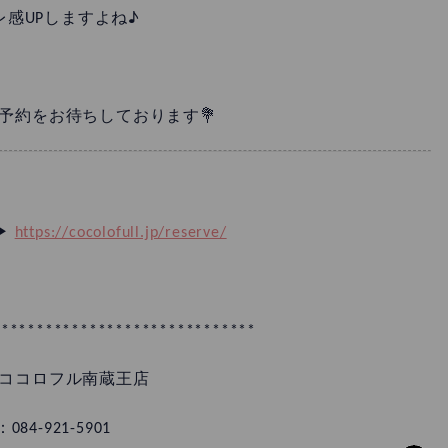
レ感UPしますよね♪
予約をお待ちしております💐
▶︎
https://cocolofull.jp/reserve/
******************************
ココロフル南蔵王店
：084-921-5901