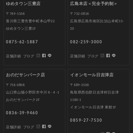
ゆめタウン三豊店
広島本店＜完全予約制＞
〒769-1506
〒732-0816
香川県三豊市豊中町本山甲22
広島県広島市南区比治山本町15-
ゆめタウン三豊1F
20
0875-62-1887
082-259-3000
店舗詳細
ブログ
店舗詳細
ブログ
おのだサンパーク店
イオンモール日吉津店
〒756-0806
〒689-3500
山口県山陽小野田市中川６-４-1
鳥取県西伯郡日吉津村日吉津
おのだサンパーク2F
1160-1
イオンモール日吉津 東館1F
0836-39-9460
0859-27-7530
店舗詳細
ブログ