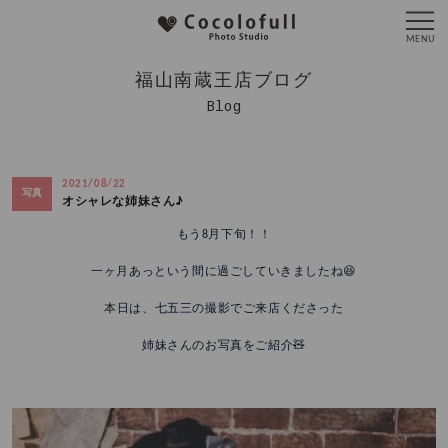
福山南蔵王店ブログ
Blog
2021/08/22
写真
オシャレな姉妹さん♪
もう8月下旬！！
一ヶ月あっという間に過ごしていきましたね😆
本日は、七五三の撮影でご来店くださった
姉妹さんのお写真をご紹介🧸