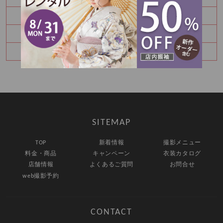
七五三詣りの神社紹介⛩️
8月振袖展示会予約受付中✨
卒業袴レンタルご予約承り中♪
SITEMAP
TOP
新着情報
撮影メニュー
料金・商品
キャンペーン
衣装カタログ
店舗情報
よくあるご質問
お問合せ
web撮影予約
CONTACT