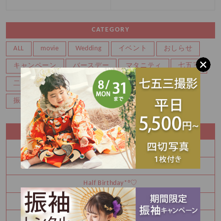
CATEGORY
ALL
movie
Wedding
イベント
おしらせ
キャンペーン
バースデー
マタニティ
七五三
二分の一成人式
写真
成人式前撮り
振袖レンタル
百日
記念写真
RECENT ENTRY
夏休み中にお振袖決めてみませんか
8月 夏の特別展示会 ご予約枠残りわずかです！！
Half Birthday‪‪*°♡
8月 振袖特別展示会 ご予約受付中です！！
Happy Birthday🎉