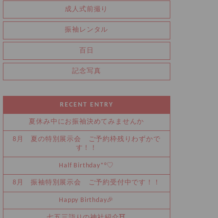
成人式前撮り
振袖レンタル
百日
記念写真
RECENT ENTRY
夏休み中にお振袖決めてみませんか
8月 夏の特別展示会 ご予約枠残りわずかで
す！！
Half Birthday‪‪*°♡
8月 振袖特別展示会 ご予約受付中です！！
Happy Birthday🎉
七五三詣りの神社紹介⛩️