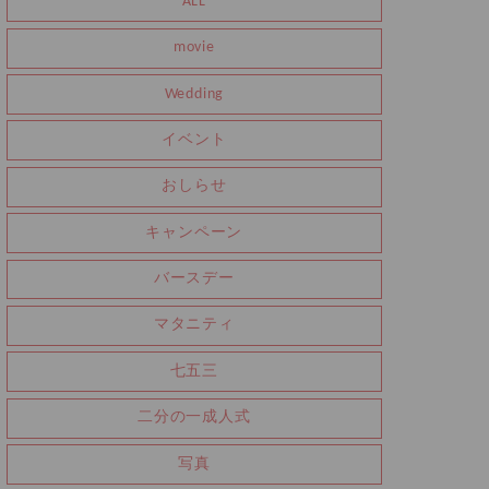
ALL
movie
Wedding
イベント
おしらせ
キャンペーン
バースデー
マタニティ
七五三
二分の一成人式
写真