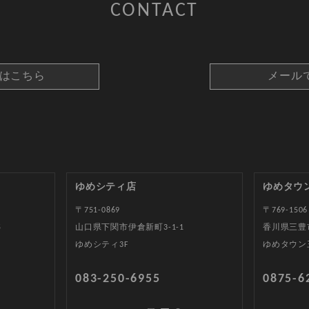
CONTACT
約はこちら
メール
ゆめシティ店
ゆめタウ
〒751-0869
〒769-1506
5
山口県下関市伊倉新町3-1-1
香川県三豊
ゆめシティ3F
ゆめタウン
083-250-6955
0875-6