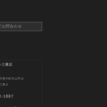
でお問合わせ
ン三豊店
市豊中町本山甲22
三豊1F
2-1887