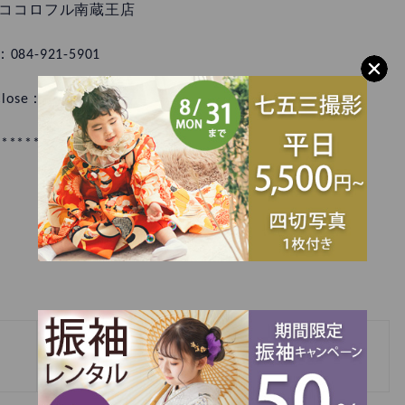
ココロフル南蔵王店
：084-921-5901
- Close：18:00 水曜定休日
******************************
»
パーツ撮りのすすめ。