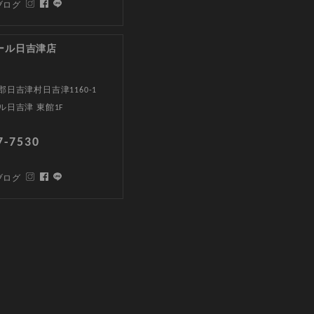
ブログ
ール日吉津店
日吉津村日吉津1160-1
ル日吉津 東館1F
7-7530
ブログ