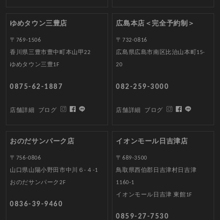
ゆめタウン三豊店
広島本店＜完全予約制＞
〒769-1506
〒732-0816
香川県三豊市豊中町本山甲22
広島県広島市南区比治山本町15-
ゆめタウン三豊1F
20
0875-62-1887
082-259-3000
店舗詳細
ブログ
店舗詳細
ブログ
おのだサンパーク店
イオンモール日吉津店
〒756-0806
〒689-3500
山口県山陽小野田市中川６-４-1
鳥取県西伯郡日吉津村日吉津
おのだサンパーク2F
1160-1
イオンモール日吉津 東館1F
0836-39-9460
0859-27-7530