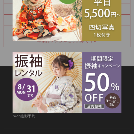
Happy Birthday🎉
七五三詣りの神社紹介⛩️
8月振袖展示会予約受付中✨
卒業袴レンタルご予約承り中♪
SITEMAP
TOP
新着情報
撮影メニュー
料金・商品
キャンペーン
衣装カタログ
店舗情報
よくあるご質問
お問合せ
web撮影予約