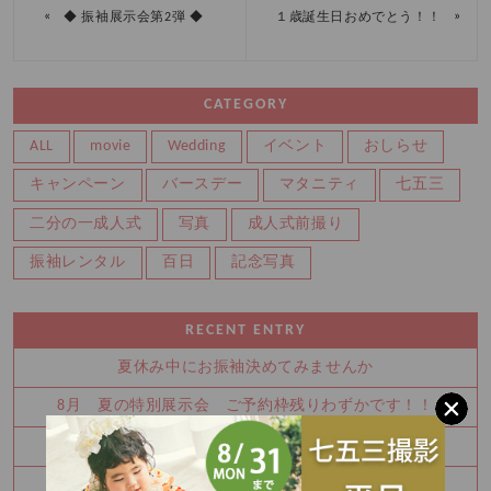
«
»
◆ 振袖展示会第2弾 ◆
１歳誕生日おめでとう！！
CATEGORY
ALL
movie
Wedding
イベント
おしらせ
キャンペーン
バースデー
マタニティ
七五三
二分の一成人式
写真
成人式前撮り
振袖レンタル
百日
記念写真
RECENT ENTRY
夏休み中にお振袖決めてみませんか
8月 夏の特別展示会 ご予約枠残りわずかです！！
Half Birthday‪‪*°♡
8月 振袖特別展示会 ご予約受付中です！！