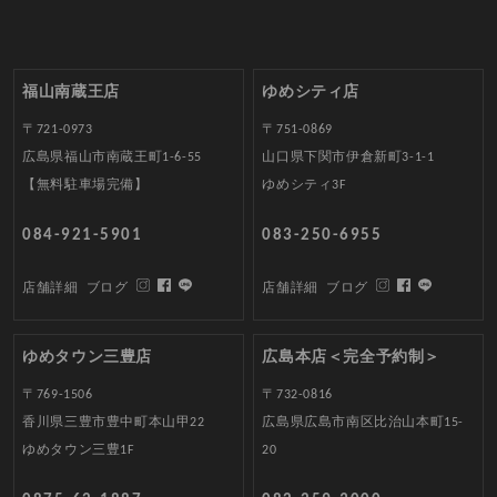
福山南蔵王店
ゆめシティ店
〒721-0973
〒751-0869
広島県福山市南蔵王町1-6-55
山口県下関市伊倉新町3-1-1
【無料駐車場完備】
ゆめシティ3F
084-921-5901
083-250-6955
店舗詳細
ブログ
店舗詳細
ブログ
ゆめタウン三豊店
広島本店＜完全予約制＞
〒769-1506
〒732-0816
香川県三豊市豊中町本山甲22
広島県広島市南区比治山本町15-
ゆめタウン三豊1F
20