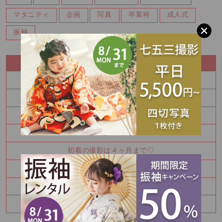
マタニティ
企画
写真
卒業袴
成人式
振袖
RECENT ENTRY
七五三
上手に歩けました♡
七五三
七五三
初着の撮影は４ヶ月まで♡
七五三
七五三
梅雨ですが…