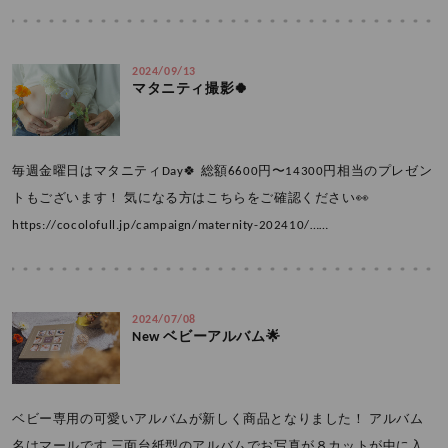
2024/09/13
マタニティ撮影🍀
毎週金曜日はマタニティDay🍀 総額6600円〜14300円相当のプレゼン
トもございます！ 気になる方はこちらをご確認ください👀
https://cocolofull.jp/campaign/maternity-202410/……
2024/07/08
New ベビーアルバム🌟
ベビー専用の可愛いアルバムが新しく商品となりました！ アルバム
名はマールです 三面台紙型のアルバムでお写真が８カットが中に入