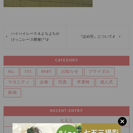
ハイハイレース＆よちよちか
«
»
『ほめ写』について♪
けっこレース開催(^^♪
CATEGORY
ALL
753
BABY
お知らせ
ブライダル
マタニティ
企画
写真
卒業袴
成人式
振袖
RECENT ENTRY
七五三
上手に歩けました♡