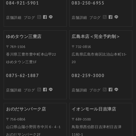
084-921-5901
083-250-6955
店舗詳細
ブログ
店舗詳細
ブログ
ゆめタウン三豊店
広島本店＜完全予約制＞
〒769-1506
〒732-0816
香川県三豊市豊中町本山甲22
広島県広島市南区比治山本町15-
ゆめタウン三豊1F
20
0875-62-1887
082-259-3000
店舗詳細
ブログ
店舗詳細
ブログ
おのだサンパーク店
イオンモール日吉津店
〒756-0806
〒689-3500
山口県山陽小野田市中川６-４-1
鳥取県西伯郡日吉津村日吉津
おのだサンパーク2F
1160-1