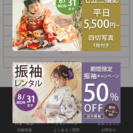
七五三
七五三
初着の撮影は４ヶ月まで♡
七五三
七五三
梅雨ですが…
SITEMAP
TOP
新着情報
撮影メニュー
料金・商品
キャンペーン
衣装カタログ
店舗情報
よくあるご質問
お問合せ