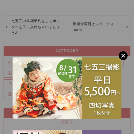
七五三の早期予約をしてポス
毎週金曜日はマタニティ
«
»
ターを手に入れちゃいましょ
DAY☆
う♪
CATEGORY
ALL
ALL
BABY
イベント
お宮参り・百日
お知らせ
キャンペーン
マタニティ
七五三
入園・入学
写真
卒業
卒業袴
成人式
誕生日・バースデー
RECENT ENTRY
七五三
100日祝い撮影もできます♪