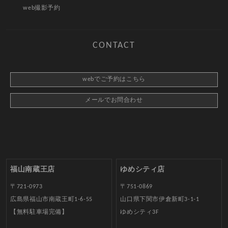
web撮影予約
CONTACT
webでご予約はこちら
メールでお問合わせ
福山南蔵王店
ゆめシティ店
〒721-0973
〒751-0869
広島県福山市南蔵王町1-6-55
山口県下関市伊倉新町3-1-1
【無料駐車場完備】
ゆめシティ3F