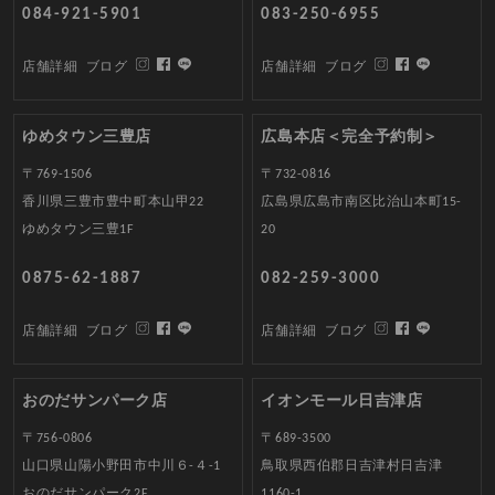
084-921-5901
083-250-6955
店舗詳細
ブログ
店舗詳細
ブログ
ゆめタウン三豊店
広島本店＜完全予約制＞
〒769-1506
〒732-0816
香川県三豊市豊中町本山甲22
広島県広島市南区比治山本町15-
ゆめタウン三豊1F
20
0875-62-1887
082-259-3000
店舗詳細
ブログ
店舗詳細
ブログ
おのだサンパーク店
イオンモール日吉津店
〒756-0806
〒689-3500
山口県山陽小野田市中川６-４-1
鳥取県西伯郡日吉津村日吉津
おのだサンパーク2F
1160-1