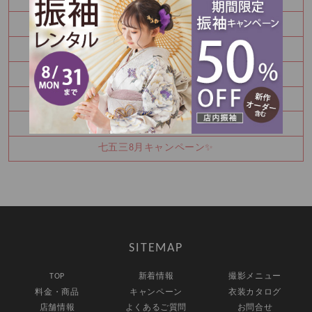
振袖を決めるなら今！
秋の参拝をお考えなら前撮り！
かわいい金太郎さん
夏休み中に振袖を決めませんか？
お宮参り・百日祝いはご家族撮影もおすすめです
七五三8月キャンペーン✨
SITEMAP
TOP
新着情報
撮影メニュー
料金・商品
キャンペーン
衣装カタログ
店舗情報
よくあるご質問
お問合せ