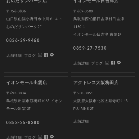
おのだサンパーク店
イオンモール日吉津店
〒756-0806
〒689-3500
山口県山陽小野田市中川６-４-1
鳥取県西伯郡日吉津村日吉津
おのだサンパーク2F
1160-1
イオンモール日吉津 東館1F
0836-39-9460
0859-27-7530
店舗詳細
ブログ
店舗詳細
ブログ
イオンモール出雲店
アクトレス大阪梅田店
〒693-0004
〒530-0051
島根県出雲市渡橋町1066 イオン
大阪府大阪市北区太融寺町2-18
モール出雲 3F
FUJIRIN8 2F
店舗詳細
0853-25-8380
店舗詳細
ブログ