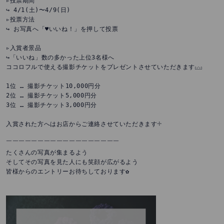
▹投票期間

↪︎ 4/1(土)〜4/9(日)

▹投票方法

↪︎ お写真へ「♥いいね！」を押して投票

⁡

▹入賞者景品

↪︎「いいね」数の多かった上位3名様へ

ココロフルで使える撮影チケットをプレゼントさせていただきます𓈊

⁡

1位 … 撮影チケット10,000円分

2位 … 撮影チケット5,000円分

3位 … 撮影チケット3,000円分

⁡

入賞された方へはお店からご連絡させていただきます𓇬

⁡

￣￣￣￣￣￣￣￣￣￣￣￣￣￣￣￣￣￣

たくさんの写真が集まるよう

そしてその写真を見た人にも笑顔が広がるよう

皆様からのエントリーお待ちしております✿

⁡
