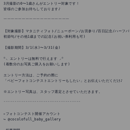
3月撮影の0〜1歳さんがエントリー対象です！

皆様のご参加お待ちしております♪

⁡

￣￣￣￣￣￣￣￣￣￣￣￣￣￣￣￣￣￣

⁡

【対象撮影】マタニティフォト/ニューボーン/お宮参り/百日記念/ハーフバー
初節句/その他1歳までの記念(お祝い券利用も可)

⁡

【撮影期間】3/1(水)〜3/31(金)

⁡

꙳⸜ エントリーは無料で行えます ⸝꙳

(着数分のお写真ご購入をお願いします)

⁡

エントリー方法は、ご予約の際に

「ベビーフォトコンテストエントリーもしたい」とお伝えいただくだけ♪

※エントリー写真は、スタッフ選定とさせていただきます。

⁡

¨¨¨¨¨¨¨¨¨¨¨¨¨¨¨¨¨¨¨¨¨¨¨¨¨¨¨¨¨¨¨¨¨¨¨

⁡

▹フォトコンテスト開催アカウント

↪︎ @cocolofull_baby_gallery

⁡
