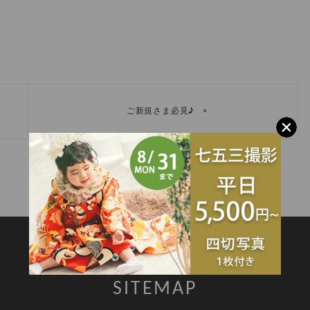
»
ご新規さま必見♪
SITEMAP