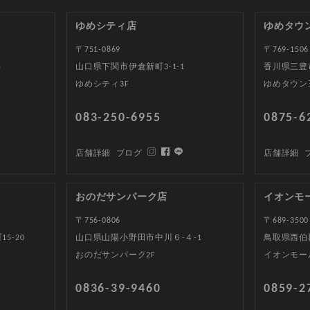
ゆめシティ店
ゆめタウ
〒751-0869
〒769-1506
5
山口県下関市伊倉新町3-1-1
香川県三豊
ゆめシティ3F
ゆめタウン
083-250-6955
0875-6
店舗詳細
ブログ
店舗詳細
おのだサンパーク店
イオンモ
〒756-0806
〒689-3500
5-20
山口県山陽小野田市中川６-４-1
鳥取県西伯郡
おのだサンパーク2F
イオンモー
0836-39-9460
0859-2