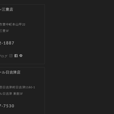
ン三豊店
市豊中町本山甲22
三豊1F
2-1887
ブログ
ール日吉津店
日吉津村日吉津1160-1
ル日吉津 東館1F
7-7530