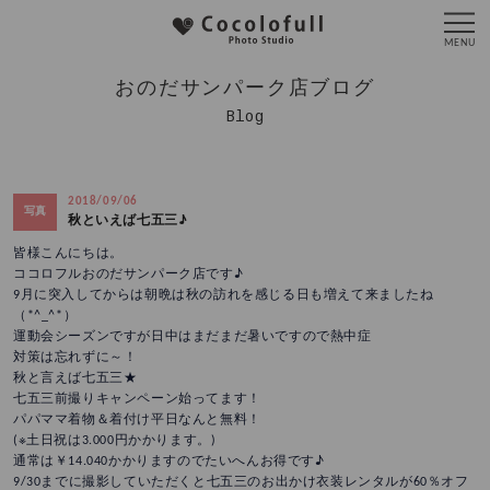
おのだサンパーク店ブログ
Blog
2018/09/06
写真
秋といえば七五三♪
皆様こんにちは。
ココロフルおのだサンパーク店です♪
9月に突入してからは朝晩は秋の訪れを感じる日も増えて来ましたね
（*^_^*）
運動会シーズンですが日中はまだまだ暑いですので熱中症
対策は忘れずに～！
秋と言えば七五三★
七五三前撮りキャンペーン始ってます！
パパママ着物＆着付け平日なんと無料！
(※土日祝は3.000円かかります。)
通常は￥14.040かかりますのでたいへんお得です♪
9/30までに撮影していただくと七五三のお出かけ衣装レンタルが60％オフ