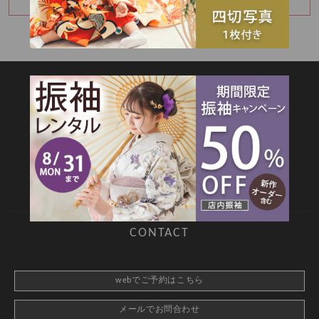
ハーフバースデー撮影のご予約承り中です
SITEMAP
TOP
新着情報
撮影メニュー
料金・商品
キャンペーン
衣装カタログ
店舗情報
よくあるご質問
お問合せ
web撮影予約
CONTACT
webでご予約はこちら
メールでお問合わせ