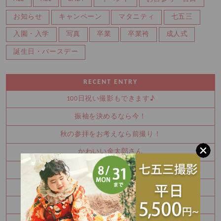
お知らせ
キャンペーン
マタニティ
七五三
入園・入学
写真
卒業
卒業袴
成人式
誕生日・バースデー
RECENT ENTRY
100日祝い撮影もできます♪
振袖を決めるなら今！
秋の参拝をお考えなら前撮り！
かわいい金太郎さん
夏休み中に振袖を決めませんか？
お宮参り・百日祝いはご家族撮影もおすすめです
七五三8月キャンペーン✨