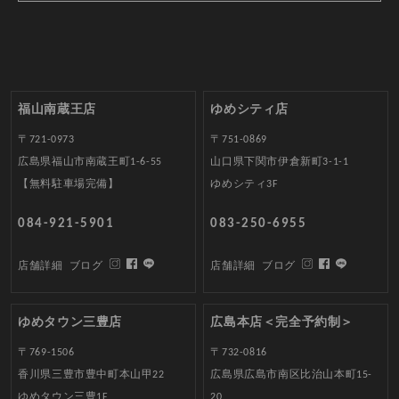
福山南蔵王店
ゆめシティ店
〒721-0973
〒751-0869
広島県福山市南蔵王町1-6-55
山口県下関市伊倉新町3-1-1
【無料駐車場完備】
ゆめシティ3F
084-921-5901
083-250-6955
店舗詳細
ブログ
店舗詳細
ブログ
ゆめタウン三豊店
広島本店＜完全予約制＞
〒769-1506
〒732-0816
香川県三豊市豊中町本山甲22
広島県広島市南区比治山本町15-
ゆめタウン三豊1F
20