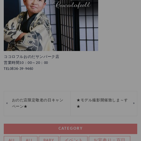
ココロフルおのだサンパーク店
営業時間10：00～20：00
TEL0836-39-9460
おのだ店限定敬老の日キャン
★モデル撮影開催致しま～す
«
»
ペーン★
★
CATEGORY
ALL
ALL
BABY
イベント
お宮参り・百日