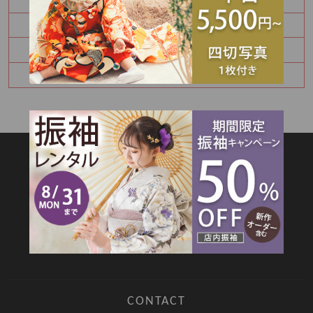
お宮参り・百日祝いはご家族撮影もおすすめです
七五三8月キャンペーン✨
ハーフバースデー撮影のご予約承り中です
SITEMAP
TOP
新着情報
撮影メニュー
料金・商品
キャンペーン
衣装カタログ
店舗情報
よくあるご質問
お問合せ
web撮影予約
CONTACT