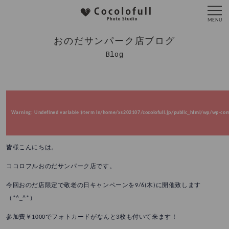
おのだサンパーク店ブログ
Blog
Warning
: Undefined variable $term in
/home/xs202107/cocolofull.jp/public_html/wp/wp-cont
皆様こんにちは。
ココロフルおのだサンパーク店です。
今回おのだ店限定で敬老の日キャンペーンを9/6(木)に開催致します
（*^_^*）
参加費￥1000でフォトカードがなんと3枚も付いて来ます！