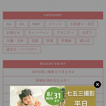
CATEGORY
ALL
ALL
BABY
イベント
お宮参り・百日
お知らせ
キャンペーン
マタニティ
七五三
入園・入学
写真
卒業
卒業袴
成人式
誕生日・バースデー
RECENT ENTRY
100日祝い撮影もできます♪
振袖を決めるなら今！
秋の参拝をお考えなら前撮り！
かわいい金太郎さん
夏休み中に振袖を決めませんか？