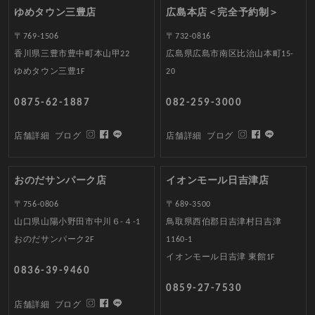
ゆめタウン三豊店
広島本店＜完全予約制＞
〒769-1506
〒732-0816
香川県三豊市豊中町本山甲22
広島県広島市南区比治山本町15-
ゆめタウン三豊1F
20
0875-62-1887
082-259-3000
店舗詳細
ブログ
店舗詳細
ブログ
おのだサンパーク店
イオンモール日吉津店
〒756-0806
〒689-3500
山口県山陽小野田市中川６-４-1
鳥取県西伯郡日吉津村日吉津
おのだサンパーク2F
1160-1
イオンモール日吉津 東館1F
0836-39-9460
0859-27-7530
店舗詳細
ブログ