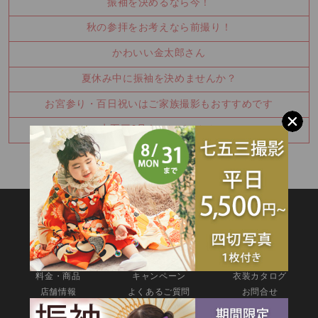
振袖を決めるなら今！
秋の参拝をお考えなら前撮り！
かわいい金太郎さん
夏休み中に振袖を決めませんか？
お宮参り・百日祝いはご家族撮影もおすすめです
七五三8月キャンペーン✨
SITEMAP
TOP
新着情報
撮影メニュー
料金・商品
キャンペーン
衣装カタログ
店舗情報
よくあるご質問
お問合せ
web撮影予約