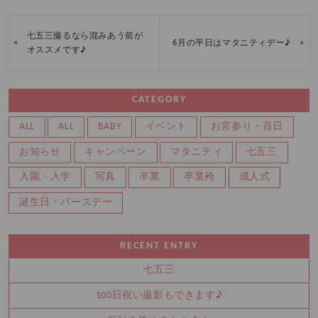
七五三撮るなら混みあう前が
«
»
6月の平日はマタニティデー♪
オススメです♪
CATEGORY
ALL
ALL
BABY
イベント
お宮参り・百日
お知らせ
キャンペーン
マタニティ
七五三
入園・入学
写真
卒業
卒業袴
成人式
誕生日・バースデー
RECENT ENTRY
七五三
100日祝い撮影もできます♪