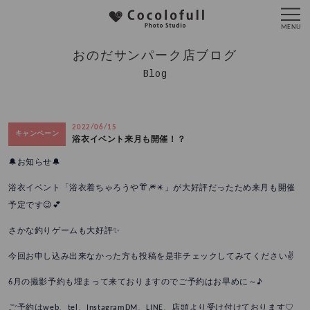
おのだサンパーク店ブログ
Blog
2022/06/15
キャンペーン
浴衣イベント来月も開催！？
🔔お知らせ🔔
浴衣イベント「浴衣着ちゃろうや👘🎆✴️」が大好評だったため来月も開催
予定です😉💕
さかな釣りゲームも大好評✨
今回お申し込み出来なかった方も投稿を是非チェックしてみてください✌️
6月の撮影予約も埋まって来ておりますのでご予約はお早めに～♪
ご予約はweb、tel、InstagramDM、LINE、店頭より受け付けております♡