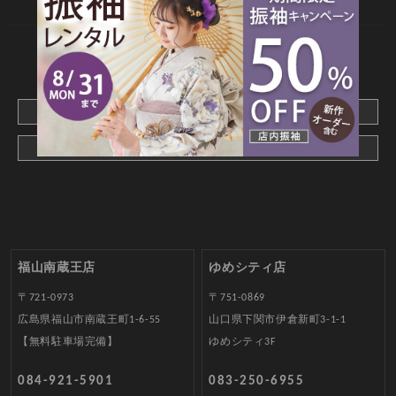
CONTACT
webでご予約はこちら
メールでお問合わせ
福山南蔵王店
ゆめシティ店
〒721-0973
〒751-0869
広島県福山市南蔵王町1-6-55
山口県下関市伊倉新町3-1-1
【無料駐車場完備】
ゆめシティ3F
084-921-5901
083-250-6955