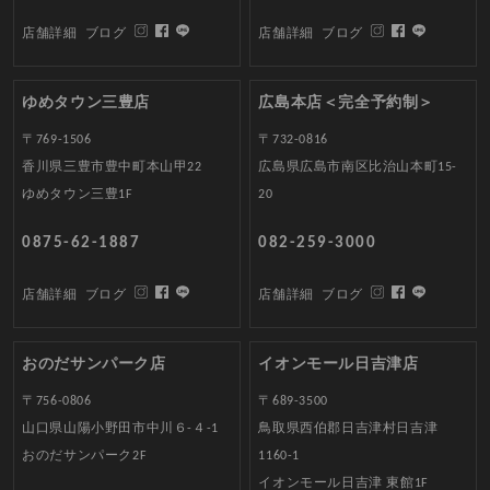
店舗詳細
ブログ
店舗詳細
ブログ
ゆめタウン三豊店
広島本店＜完全予約制＞
〒769-1506
〒732-0816
香川県三豊市豊中町本山甲22
広島県広島市南区比治山本町15-
ゆめタウン三豊1F
20
0875-62-1887
082-259-3000
店舗詳細
ブログ
店舗詳細
ブログ
おのだサンパーク店
イオンモール日吉津店
〒756-0806
〒689-3500
山口県山陽小野田市中川６-４-1
鳥取県西伯郡日吉津村日吉津
おのだサンパーク2F
1160-1
イオンモール日吉津 東館1F