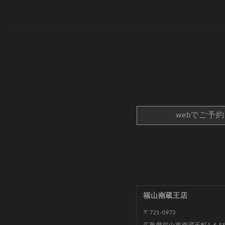
webでご予
福山南蔵王店
〒721-0973