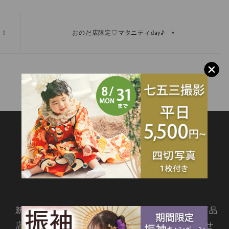
»
！！
おのだ店限定♡マタニティday♪
SITEMAP
新着情報
撮影メニュー
料金・商品
店舗情報
よくあるご質問
お問合せ