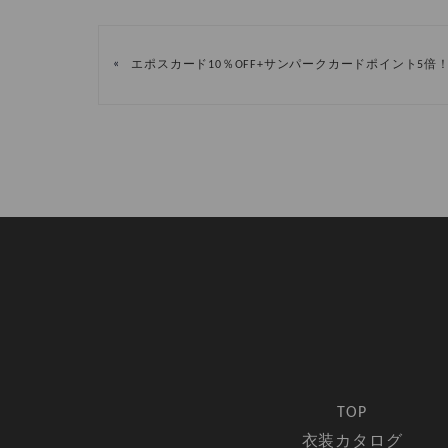
«
エポスカード10％OFF+サンパークカードポイント5倍
TOP
衣装カタログ