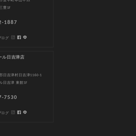
市豊中町本山甲22
三豊1F
2-1887
ブログ
ール日吉津店
日吉津村日吉津1160-1
ル日吉津 東館1F
7-7530
ブログ