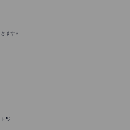
きます⭐
ト💘