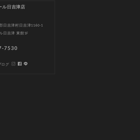
ール日吉津店
日吉津村日吉津1160-1
ル日吉津 東館1F
7-7530
ブログ