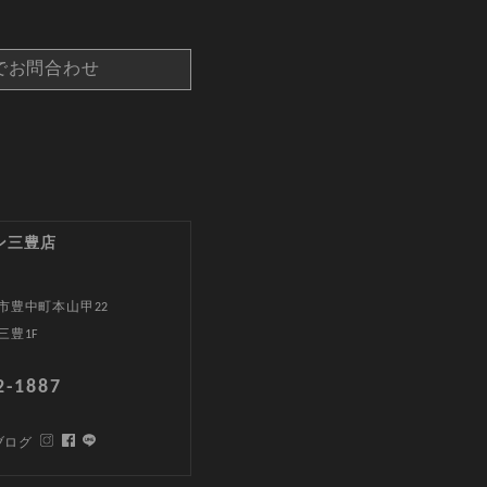
でお問合わせ
ン三豊店
市豊中町本山甲22
三豊1F
2-1887
ブログ