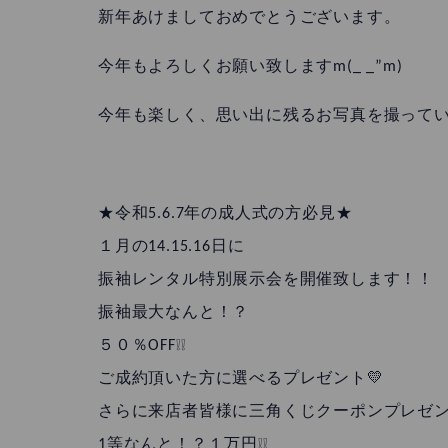
新年あけましておめでとうございます。
今年もよろしくお願い致しますm(_ _”m)
今年も楽しく、思い出に残るお写真を撮ってい
★令和5.6.7年の成人式の方必見★
１月の14.15.16日に
振袖レンタル特別展示会を開催致します！！
振袖最大なんと！？
５０％OFF❕❕
ご成約頂いた方に選べるプレゼント💛
さらに来店者皆様に三角くじクーポンプレゼン
1等なんと！？１万円❕❕