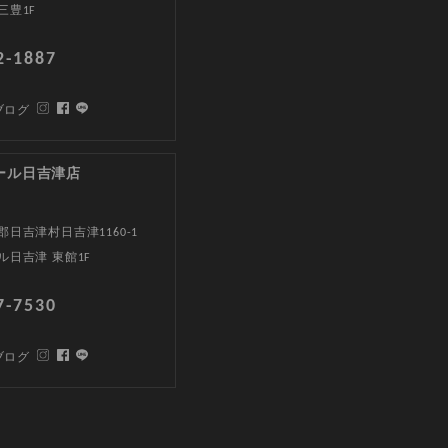
三豊1F
2-1887
ブログ
ール日吉津店
日吉津村日吉津1160-1
ル日吉津 東館1F
7-7530
ブログ