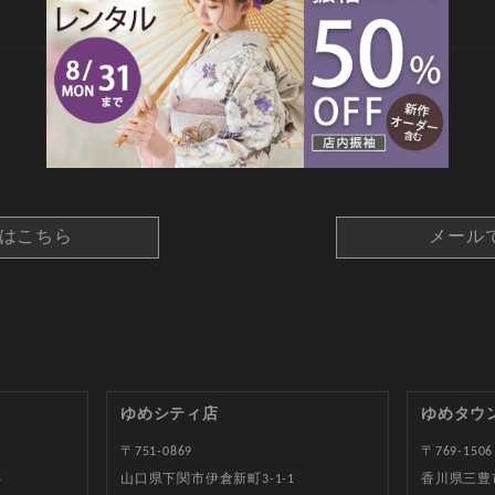
CONTACT
約はこちら
メール
ゆめシティ店
ゆめタウ
〒751-0869
〒769-1506
5
山口県下関市伊倉新町3-1-1
香川県三豊