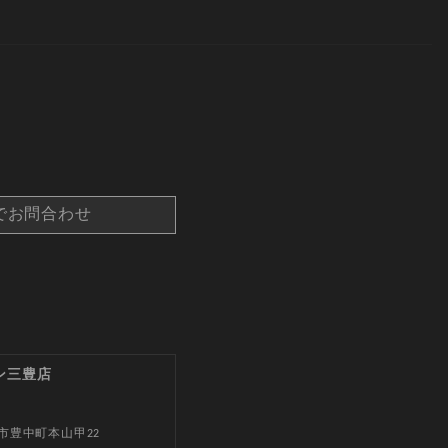
でお問合わせ
ン三豊店
市豊中町本山甲22