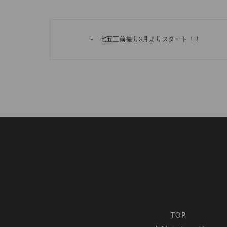
«
七五三前撮り3月よりスタート！！
TOP