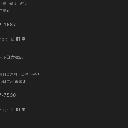
市豊中町本山甲22
三豊1F
2-1887
ブログ
ール日吉津店
日吉津村日吉津1160-1
ル日吉津 東館1F
7-7530
ブログ