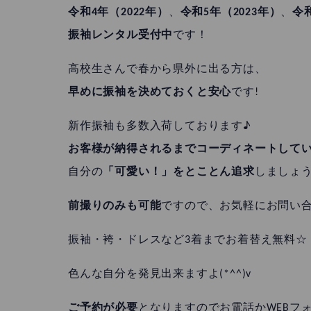
令和4年（2022年）
、
令和5年（2023年）
、
令和
振袖レンタル受付中
です！
高校生さんで春から県外に出る方は、
早めに振袖を決めておくと安心
です!
新作振袖も多数入荷しております♪
お客様が納得されるまでコーディネートして
自分の
「可愛い！」をとことん追求
しましょ
前撮りのみも可能
ですので、お気軽にお問い
振袖・袴・ドレスなど3着までお着替え無料☆
色んな自分を発見出来ますよ(*^^)v
ご予約が必要
となりますのでお電話かWEBフ