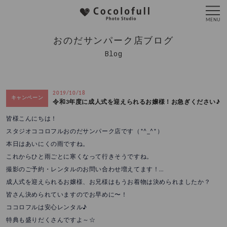
おのだサンパーク店ブログ
Blog
2019/10/18
キャンペーン
令和3年度に成人式を迎えられるお嬢様！お急ぎください♪
皆様こんにちは！
スタジオココロフルおのだサンパーク店です（*^_^*）
本日はあいにくの雨ですね。
これからひと雨ごとに寒くなって行きそうですね。
撮影のご予約・レンタルのお問い合わせ増えてます！
…
成人式を迎えられるお嬢様、お兄様はもうお着物は決められましたか？
皆さん決められていますのでお早めに〜！
ココロフルは安心レンタル♪
特典も盛りだくさんですよ～☆