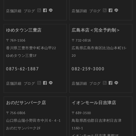
店舗詳細
ブログ
店舗詳細
ブログ
ゆめタウン三豊店
広島本店＜完全予約制＞
〒769-1506
〒732-0816
香川県三豊市豊中町本山甲22
広島県広島市南区比治山本町15-
ゆめタウン三豊1F
20
0875-62-1887
082-259-3000
店舗詳細
ブログ
店舗詳細
ブログ
おのだサンパーク店
イオンモール日吉津店
〒756-0806
〒689-3500
山口県山陽小野田市中川６-４-1
鳥取県西伯郡日吉津村日吉津
おのだサンパーク2F
1160-1
イオンモール日吉津 東館1F