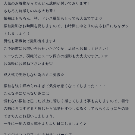
人気のお着物からどんどん成約が付いております！
もちろん前撮りのみも大歓迎！
振袖はもちろん、袴、ドレス撮影もとっても人気ですよ♡
振袖撮影はお時間を要しますので、お時間にゆとりのあるお日にちをゲッ
トしましょう！
男性も羽織袴で撮影出来ます♪
ご予約前にお問い合わせいただくか、店頭へお越しください！
スーツだけ、羽織袴とスーツ両方の撮影も大丈夫です(^_-)-☆
お気軽にお尋ね下さいませ♡
成人式で失敗しない為のミニ知識☆
振袖を強く締められすぎて気分が悪くなってしまった・・・
こんな事にならない為には
慣れない振袖は思った以上に苦しく感じてしまう事もありますので、着付
の時にきつすぎると感じたら我慢せず少しゆるくしてもらうようにその場
できちんとお願いしましょう。
一生に一度の成人式をよりよい日にしましょう♪
スタジオココロフルおのだサンパーク店