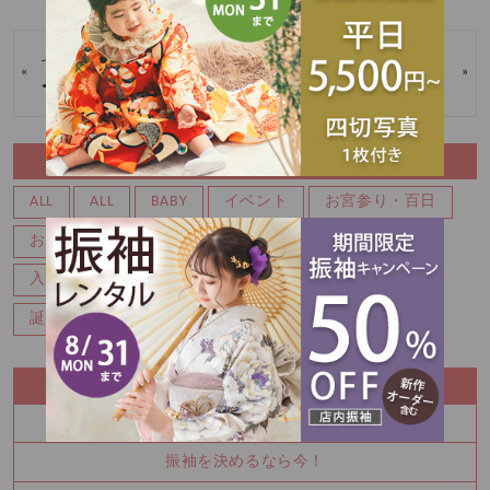
七五三はココロフルで決まり
ご予約についてのお知らせと
«
»
♪
お願い
CATEGORY
ALL
ALL
BABY
イベント
お宮参り・百日
お知らせ
キャンペーン
マタニティ
七五三
入園・入学
写真
卒業
卒業袴
成人式
誕生日・バースデー
RECENT ENTRY
100日祝い撮影もできます♪
振袖を決めるなら今！