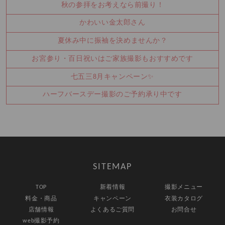
秋の参拝をお考えなら前撮り！
かわいい金太郎さん
夏休み中に振袖を決めませんか？
お宮参り・百日祝いはご家族撮影もおすすめです
七五三8月キャンペーン✨
ハーフバースデー撮影のご予約承り中です
SITEMAP
TOP
新着情報
撮影メニュー
料金・商品
キャンペーン
衣装カタログ
店舗情報
よくあるご質問
お問合せ
web撮影予約