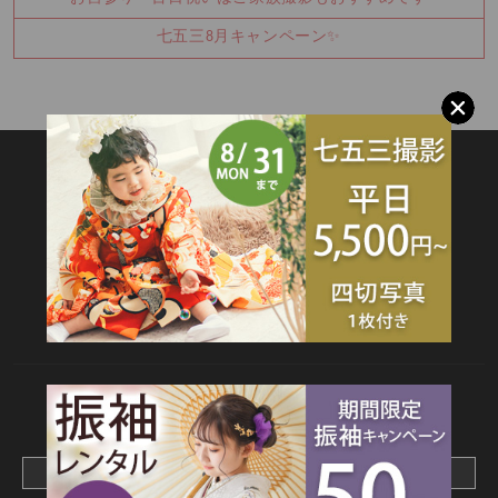
七五三8月キャンペーン✨
SITEMAP
TOP
新着情報
撮影メニュー
料金・商品
キャンペーン
衣装カタログ
店舗情報
よくあるご質問
お問合せ
web撮影予約
CONTACT
webでご予約はこちら