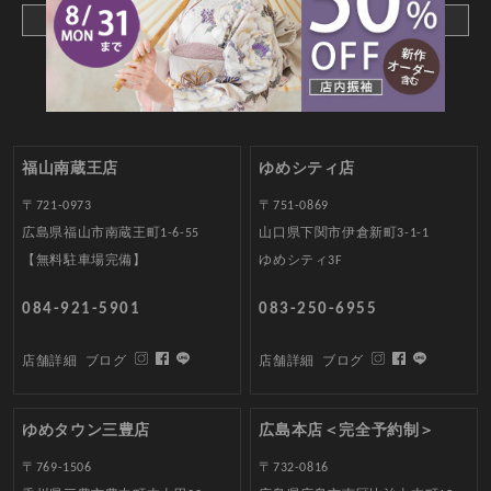
メールでお問合わせ
福山南蔵王店
ゆめシティ店
〒721-0973
〒751-0869
広島県福山市南蔵王町1-6-55
山口県下関市伊倉新町3-1-1
【無料駐車場完備】
ゆめシティ3F
084-921-5901
083-250-6955
店舗詳細
ブログ
店舗詳細
ブログ
ゆめタウン三豊店
広島本店＜完全予約制＞
〒769-1506
〒732-0816