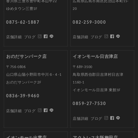
香川県三豊市豊中町本山甲22
広島県広島市南区比治山本町15-
ゆめタウン三豊1F
20
0875-62-1887
082-259-3000
店舗詳細
ブログ
店舗詳細
ブログ
おのだサンパーク店
イオンモール日吉津店
〒756-0806
〒689-3500
山口県山陽小野田市中川６-４-1
鳥取県西伯郡日吉津村日吉津
おのだサンパーク2F
1160-1
イオンモール日吉津 東館1F
0836-39-9460
0859-27-7530
店舗詳細
ブログ
店舗詳細
ブログ