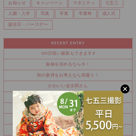
お知らせ
キャンペーン
マタニティ
七五三
入園・入学
写真
卒業
卒業袴
成人式
誕生日・バースデー
RECENT ENTRY
100日祝い撮影もできます♪
振袖を決めるなら今！
秋の参拝をお考えなら前撮り！
かわいい金太郎さん
夏休み中に振袖を決めませんか？
お宮参り・百日祝いはご家族撮影もおすすめです
七五三8月キャンペーン✨
ハーフバースデー撮影のご予約承り中です