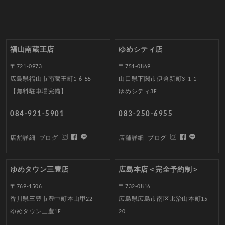
福山南蔵王店
ゆめシティ店
〒721-0973
〒751-0869
広島県福山市南蔵王町1-6-55
山口県下関市伊倉新町3-1-1
【無料駐車場完備】
ゆめシティ3F
084-921-5901
083-250-6955
店舗詳細
ブログ
店舗詳細
ブログ
ゆめタウン三豊店
広島本店＜完全予約制＞
〒769-1506
〒732-0816
香川県三豊市豊中町本山甲22
広島県広島市南区比治山本町15-
ゆめタウン三豊1F
20