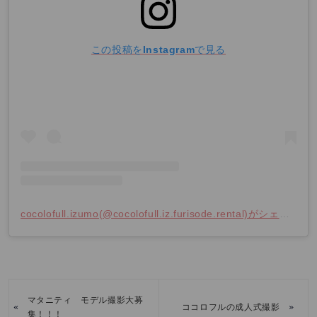
この投稿をInstagramで見る
cocolofull.izumo(@cocolofull.iz.furisode.rental)がシェアした投稿
マタニティ モデル撮影大募
«
»
ココロフルの成人式撮影
集！！！