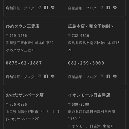
店舗詳細
ブログ
店舗詳細
ブログ
ゆめタウン三豊店
広島本店＜完全予約制＞
〒769-1506
〒732-0816
香川県三豊市豊中町本山甲22
広島県広島市南区比治山本町15-
ゆめタウン三豊1F
20
0875-62-1887
082-259-3000
店舗詳細
ブログ
店舗詳細
ブログ
おのだサンパーク店
イオンモール日吉津店
〒756-0806
〒689-3500
山口県山陽小野田市中川６-４-1
鳥取県西伯郡日吉津村日吉津
おのだサンパーク2F
1160-1
イオンモール日吉津 東館1F