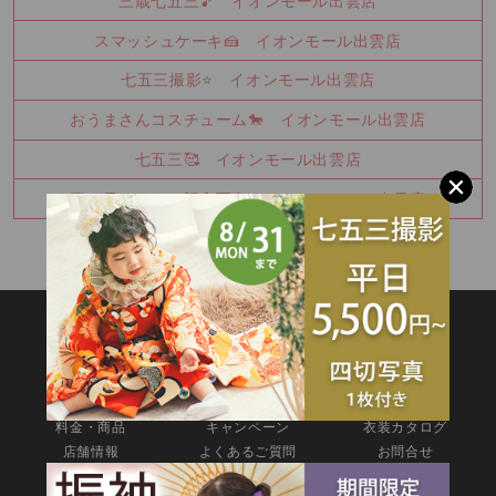
三歳七五三🎵 イオンモール出雲店
スマッシュケーキ🍰 イオンモール出雲店
七五三撮影⭐ イオンモール出雲店
おうまさんコスチューム🐎 イオンモール出雲店
七五三🥰 イオンモール出雲店
三つ子ちゃんの記念写真🍰 イオンモール出雲店
SITEMAP
TOP
新着情報
撮影メニュー
料金・商品
キャンペーン
衣装カタログ
店舗情報
よくあるご質問
お問合せ
web撮影予約