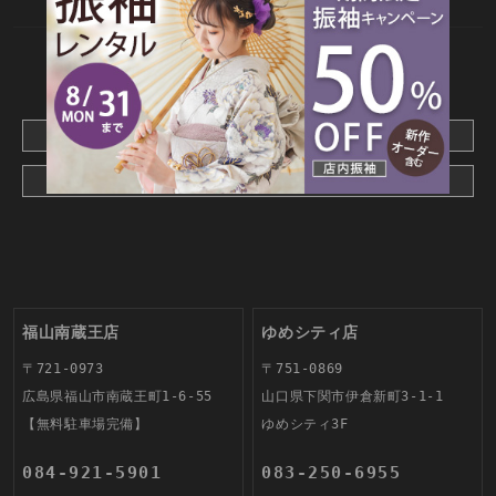
CONTACT
webでご予約はこちら
メールでお問合わせ
福山南蔵王店
ゆめシティ店
〒721-0973
〒751-0869
広島県福山市南蔵王町1-6-55
山口県下関市伊倉新町3-1-1
【無料駐車場完備】
ゆめシティ3F
084-921-5901
083-250-6955