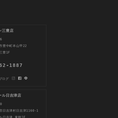
ン三豊店
6
市豊中町本山甲22
三豊1F
62-1887
ブログ
ール日吉津店
0
郡日吉津村日吉津1160-1
ル日吉津 東館1F