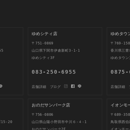
ゆめシティ店
ゆめタウ
〒751-0869
〒769-150
55
山口県下関市伊倉新町3-1-1
香川県三豊
ゆめシティ3F
ゆめタウン
083-250-6955
0875-
店舗詳細
ブログ
店舗詳細
おのだサンパーク店
イオンモ
〒756-0806
〒689-350
5-20
山口県山陽小野田市中川６-４-1
鳥取県西伯
おのだサンパーク2F
イオンモー