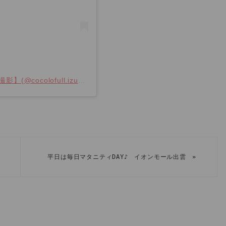
スタジオ ココロフル出雲店【振袖レンタル・成人撮影】(@cocolofull.izumo_furisode)がシェアした投稿
»
平日は毎日マタニティDAY♪ イオンモール出雲