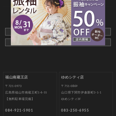
CONTACT
webでご予約はこちら
メールでお問合わせ
福山南蔵王店
ゆめシティ店
〒721-0973
〒751-0869
広島県福山市南蔵王町1-6-55
山口県下関市伊倉新町3-1-1
【無料駐車場完備】
ゆめシティ3F
084-921-5901
083-250-6955