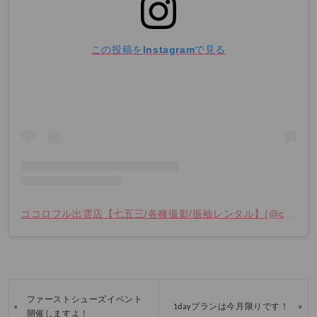
この投稿をInstagramで見る
ココロフル出雲店【七五三/各種撮影/振袖レンタル】(@cocolofull.izumo)がシェアした投稿
ファーストシューズイベント
«
»
1dayプランは今月限りです！
開催しますよ！