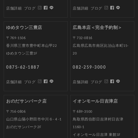
店舗詳細
ブログ
店舗詳細
ブログ
ゆめタウン三豊店
広島本店＜完全予約制＞
〒769-1506
〒732-0816
香川県三豊市豊中町本山甲22
広島県広島市南区比治山本町15-
ゆめタウン三豊1F
20
0875-62-1887
082-259-3000
店舗詳細
ブログ
店舗詳細
ブログ
おのだサンパーク店
イオンモール日吉津店
〒756-0806
〒689-3500
山口県山陽小野田市中川６-４-1
鳥取県西伯郡日吉津村日吉津
おのだサンパーク2F
1160-1
イオンモール日吉津 東館1F