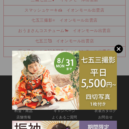
三歳七五三🎵 イオンモール出雲店
スマッシュケーキ🍰 イオンモール出雲店
七五三撮影⭐ イオンモール出雲店
おうまさんコスチューム🐎 イオンモール出雲店
七五三🥰 イオンモール出雲店
三つ子ちゃんの記念写真🍰 イオンモール出雲店
SITEMAP
TOP
新着情報
撮影メニュー
料金・商品
キャンペーン
衣装カタログ
店舗情報
よくあるご質問
お問合せ
web撮影予約