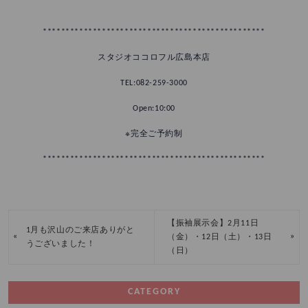
*************************************************
スタジオココロフル広島本店
TEL:082-259-3000
Open:10:00
※完全ご予約制
*************************************************
【振袖展示会】2月11日
1月も沢山のご来店ありがと
«
»
（金）・12日（土）・13日
うございました！
（日）
CATEGORY