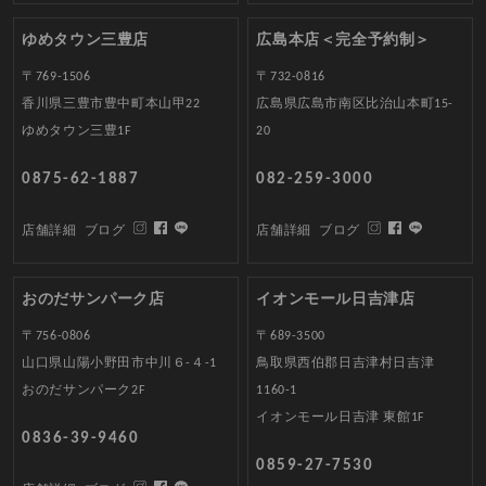
ゆめタウン三豊店
広島本店＜完全予約制＞
〒769-1506
〒732-0816
香川県三豊市豊中町本山甲22
広島県広島市南区比治山本町15-
ゆめタウン三豊1F
20
0875-62-1887
082-259-3000
店舗詳細
ブログ
店舗詳細
ブログ
おのだサンパーク店
イオンモール日吉津店
〒756-0806
〒689-3500
山口県山陽小野田市中川６-４-1
鳥取県西伯郡日吉津村日吉津
おのだサンパーク2F
1160-1
イオンモール日吉津 東館1F
0836-39-9460
0859-27-7530