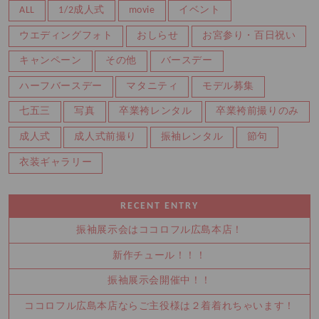
ALL
1/2成人式
movie
イベント
ウエディングフォト
おしらせ
お宮参り・百日祝い
キャンペーン
その他
バースデー
ハーフバースデー
マタニティ
モデル募集
七五三
写真
卒業袴レンタル
卒業袴前撮りのみ
成人式
成人式前撮り
振袖レンタル
節句
衣装ギャラリー
RECENT ENTRY
振袖展示会はココロフル広島本店！
新作チュール！！！
振袖展示会開催中！！
ココロフル広島本店ならご主役様は２着着れちゃいます！