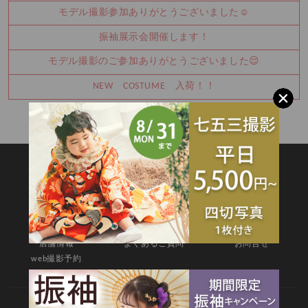
モデル撮影参加ありがとうございました☺
振袖展示会開催します！
モデル撮影のご参加ありがとうございました😌
NEW COSTUME 入荷！！
SITEMAP
TOP
新着情報
撮影メニュー
料金・商品
キャンペーン
衣装カタログ
店舗情報
よくあるご質問
お問合せ
web撮影予約