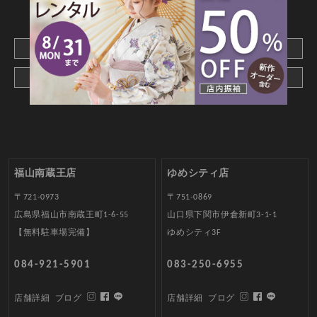
CONTACT
webでご予約はこちら
メールでお問合わせ
福山南蔵王店
ゆめシティ店
〒721-0973
〒751-0869
広島県福山市南蔵王町1-6-55
山口県下関市伊倉新町3-1-1
【無料駐車場完備】
ゆめシティ3F
084-921-5901
083-250-6955
店舗詳細
ブログ
店舗詳細
ブログ