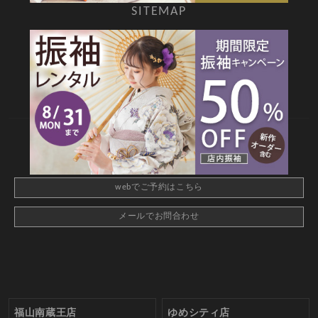
SITEMAP
TOP
新着情報
撮影メニュー
料金・商品
キャンペーン
衣装カタログ
店舗情報
よくあるご質問
お問合せ
web撮影予約
CONTACT
webでご予約はこちら
メールでお問合わせ
福山南蔵王店
ゆめシティ店