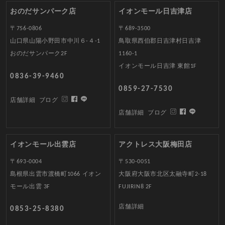
おのだサンパーク店
イオンモール日吉津店
〒756-0806
〒689-3500
山口県山陽小野田市中川６-４-1
鳥取県西伯郡日吉津村日吉津
おのだサンパーク2F
1160-1
イオンモール日吉津 東館1F
0836-39-9460
0859-27-7530
店舗詳細
ブログ
店舗詳細
ブログ
イオンモール出雲店
アクトレス大阪梅田店
〒693-0004
〒530-0051
島根県出雲市渡橋町1066 イオン
大阪府大阪市北区太融寺町2-18
モール出雲 3F
FUJIRIN8 2F
店舗詳細
0853-25-8380