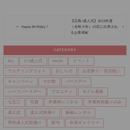
【広島/成人式】2022年度
«
»
Happy Birthday！
（令和４年）の式に出席され
るお客様🍃
CATEGORY
ALL
1/2成人式
movie
イベント
ウエディングフォト
おしらせ
お宮参り・百日祝い
キャンペーン
その他
バースデー
ハーフバースデー
マタニティ
モデル募集
七五三
写真
卒業袴レンタル
卒業袴前撮りのみ
成人式
成人式前撮り
振袖レンタル
男性成人式前撮り
節句
衣装ギャラリー