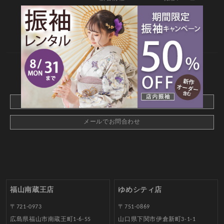
料金・商品
キャンペーン
衣装カタログ
店舗情報
よくあるご質問
お問合せ
web撮影予約
CONTACT
webでご予約はこちら
メールでお問合わせ
福山南蔵王店
ゆめシティ店
〒721-0973
〒751-0869
広島県福山市南蔵王町1-6-55
山口県下関市伊倉新町3-1-1