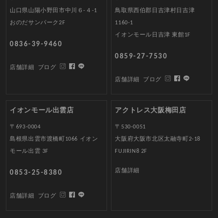
山口県山陽小野田市中川６-４-1
鳥取県西伯郡日吉津村日吉津
おのだサンパーク2F
1160-1
イオンモール日吉津 東館1F
0836-39-9460
0859-27-7530
店舗詳細
ブログ
店舗詳細
ブログ
イオンモール出雲店
アクトレス大阪梅田店
〒693-0004
〒530-0051
島根県出雲市渡橋町1066 イオン
大阪府大阪市北区太融寺町2-18
モール出雲 3F
FUJIRIN8 2F
店舗詳細
0853-25-8380
店舗詳細
ブログ