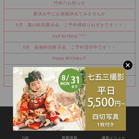
代休のお知らせ
夏休み中にお振袖決めてみませんか
8月 夏の特別展示会 ご予約枠残りわずかです！！
Half Birthday‪‪*°♡
8月 振袖特別展示会 ご予約受付中です！！
Happy Birthday🎉
七五三詣りの神社紹介⛩️
8月振袖展示会予約受付中✨
SITEMAP
TOP
新着情報
撮影メニュー