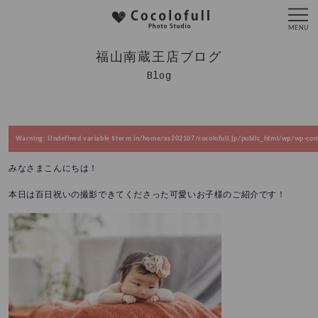
福山南蔵王店ブログ
Blog
Warning
: Undefined variable $term in
/home/xs202107/cocolofull.jp/public_html/wp/wp-cont
みなさまこんにちは！
本日は百日祝いの撮影できてくださった可愛いお子様のご紹介です！