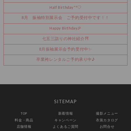
Half Birthday‪‪*°♡
8月 振袖特別展示会 ご予約受付中です！！
Happy Birthday🎉
七五三詣りの神社紹介⛩️
8月振袖展示会予約受付中✨
卒業袴レンタルご予約承り中♪
SITEMAP
TOP
新着情報
撮影メニュー
料金・商品
キャンペーン
衣装カタログ
店舗情報
よくあるご質問
お問合せ