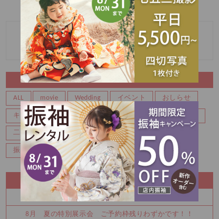
«
»
マタニティDay
お誕生日
CATEGORY
ALL
movie
Wedding
イベント
おしらせ
キャンペーン
バースデー
マタニティ
七五三
二分の一成人式
写真
成人式前撮り
振袖レンタル
百日
記念写真
RECENT ENTRY
夏休み中にお振袖決めてみませんか
8月 夏の特別展示会 ご予約枠残りわずかです！！