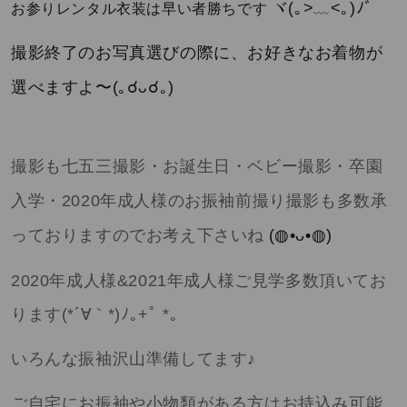
(
>
<
)
ヾ
｡
﹏
｡
ﾉﾞ
お参りレンタル衣装は早い者勝ちです
撮影終了のお写真選びの際に、お好きなお着物が
(
)
選べますよ〜
｡☌ᴗ☌｡
撮影も七五三撮影・お誕生日・ベビー撮影・卒園
入学・
2020
年成人様のお振袖前撮り撮影も多数承
っておりますのでお考え下さいね
(◍•ᴗ•◍)
2020
年成人様
&2021
年成人様ご見学多数頂いてお
ります
(*´∀
｀
*)
ﾉ｡
+
ﾟ
*
｡
いろんな振袖沢山準備してます♪
ご自宅にお振袖や小物類がある方はお持込み可能