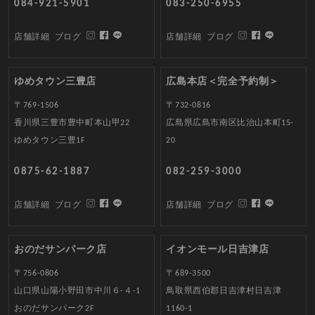
084-921-5901
083-250-6955
店舗詳細
ブログ
店舗詳細
ブログ
ゆめタウン三豊店
広島本店＜完全予約制＞
〒769-1506
〒732-0816
香川県三豊市豊中町本山甲22
広島県広島市南区比治山本町15-
ゆめタウン三豊1F
20
0875-62-1887
082-259-3000
店舗詳細
ブログ
店舗詳細
ブログ
おのだサンパーク店
イオンモール日吉津店
〒756-0806
〒689-3500
山口県山陽小野田市中川６-４-1
鳥取県西伯郡日吉津村日吉津
おのだサンパーク2F
1160-1