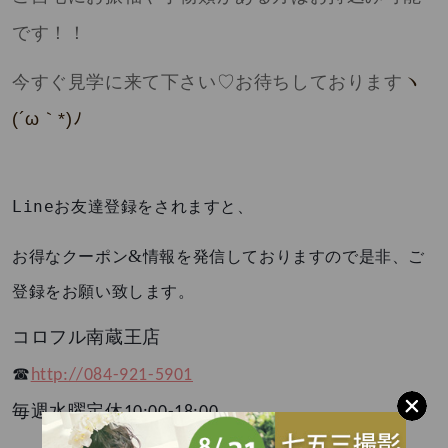
です！！
今すぐ見学に来て下さい♡お待ちしております
ヽ
(´ω
｀
*)
ﾉ
Line
お友達登録をされますと、
&
お得なクーポン
情報を発信しておりますので是非、ご
登録をお願い致します。
コロフル南蔵王店
☎︎
http://084-921-5901
毎週水曜定休
10:00-18:00